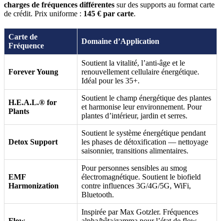
charges de fréquences différentes
sur des supports au format carte
de crédit. Prix uniforme :
145 € par carte
.
Carte de
Domaine d’Application
Fréquence
Soutient la vitalité, l’anti-âge et le
Forever Young
renouvellement cellulaire énergétique.
Idéal pour les 35+.
Soutient le champ énergétique des plantes
H.E.A.L.® for
et harmonise leur environnement. Pour
Plants
plantes d’intérieur, jardin et serres.
Soutient le système énergétique pendant
Detox Support
les phases de détoxification — nettoyage
saisonnier, transitions alimentaires.
Pour personnes sensibles au smog
EMF
électromagnétique. Soutient le biofield
Harmonization
contre influences 3G/4G/5G, WiFi,
Bluetooth.
Inspirée par Max Gotzler. Fréquences
Flow
alpha/bêta/gamma pour l’état de flow,