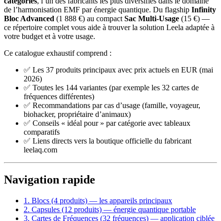
catégories
, l’un des fabricants les plus diversifiés dans le domaine
de l’harmonisation EMF par énergie quantique. Du flagship
Infinity
Bloc Advanced
(1 888 €) au compact
Sac Multi-Usage
(15 €) —
ce répertoire complet vous aide à trouver la solution Leela adaptée à
votre budget et à votre usage.
Ce catalogue exhaustif comprend :
✅ Les 37 produits principaux avec prix actuels en EUR (mai
2026)
✅ Toutes les 144 variantes (par exemple les 32 cartes de
fréquences différentes)
✅ Recommandations par cas d’usage (famille, voyageur,
biohacker, propriétaire d’animaux)
✅ Conseils « idéal pour » par catégorie avec tableaux
comparatifs
✅ Liens directs vers la boutique officielle du fabricant
leelaq.com
Navigation rapide
1. Blocs (4 produits) — les appareils principaux
2. Capsules (12 produits) — énergie quantique portable
3. Cartes de Fréquences (32 fréquences) — application ciblée