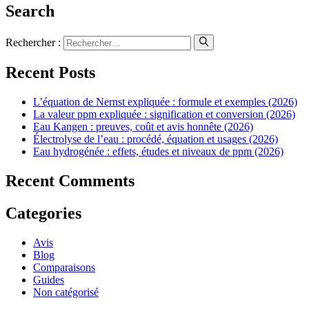
Search
Rechercher :
Recent Posts
L’équation de Nernst expliquée : formule et exemples (2026)
La valeur ppm expliquée : signification et conversion (2026)
Eau Kangen : preuves, coût et avis honnête (2026)
Électrolyse de l’eau : procédé, équation et usages (2026)
Eau hydrogénée : effets, études et niveaux de ppm (2026)
Recent Comments
Categories
Avis
Blog
Comparaisons
Guides
Non catégorisé