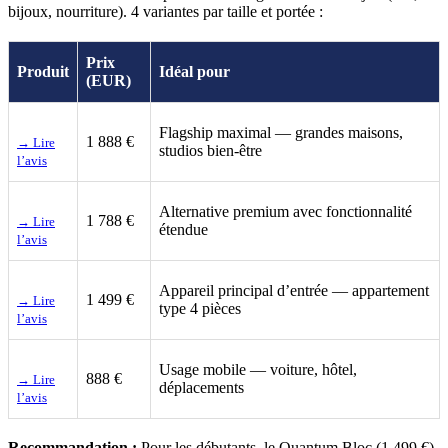
bijoux, nourriture). 4 variantes par taille et portée :
Prix
Produit
Idéal pour
(EUR)
Flagship maximal — grandes maisons,
1 888 €
→ Lire
studios bien-être
l’avis
Alternative premium avec fonctionnalité
1 788 €
→ Lire
étendue
l’avis
Appareil principal d’entrée — appartement
1 499 €
→ Lire
type 4 pièces
l’avis
Usage mobile — voiture, hôtel,
888 €
→ Lire
déplacements
l’avis
Recommandation :
Pour les débutants, le Quantum Bloc (1 499 €)