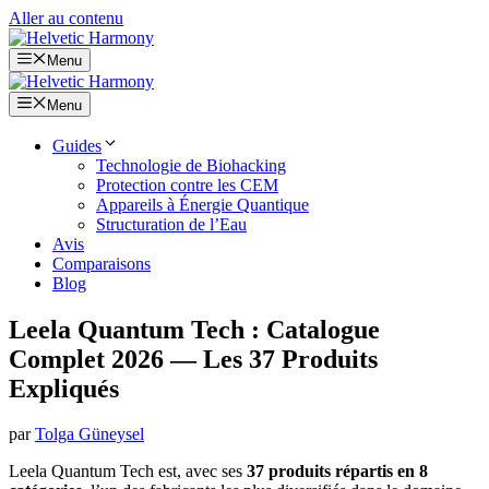
Aller au contenu
Menu
Menu
Guides
Technologie de Biohacking
Protection contre les CEM
Appareils à Énergie Quantique
Structuration de l’Eau
Avis
Comparaisons
Blog
Leela Quantum Tech : Catalogue
Complet 2026 — Les 37 Produits
Expliqués
par
Tolga Güneysel
Leela Quantum Tech est, avec ses
37 produits répartis en 8