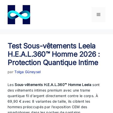
Aller
au
contenu
Menu
Test Sous-vêtements Leela
H.E.A.L.360™ Homme 2026 :
Protection Quantique Intime
par
Tolga Güneysel
Les
Sous-vêtements H.E.A.L.360™ Homme Leela
sont
des vêtements intimes premium avec une trame
quantique fil d’argent directement contre le corps. À
69,90 € avec 8 variantes de taille, ils ciblent les
hommes préoccupés par l’exposition CEM des
smartphones dans les poches de pantalon.