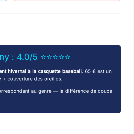
ony : 4.0/5 ⭐⭐⭐⭐⭐
nt hivernal à la casquette baseball
. 65 € est un
e + couverture des oreilles.
orrespondant au genre — la différence de coupe