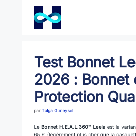
Aller
au
contenu
Test Bonnet Le
2026 : Bonnet 
Protection Qua
par
Tolga Güneysel
Le
Bonnet H.E.A.L.360™ Leela
est la varian
65 € (légèrement plus cher que la casquette