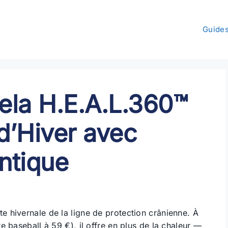
Guide
ela H.E.A.L.360™
d’Hiver avec
ntique
te hivernale de la ligne de protection crânienne. À
 baseball à 59 €), il offre en plus de la chaleur —