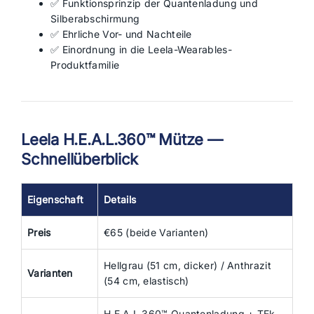
✅ Funktionsprinzip der Quantenladung und
Silberabschirmung
✅ Ehrliche Vor- und Nachteile
✅ Einordnung in die Leela-Wearables-
Produktfamilie
Leela H.E.A.L.360™ Mütze —
Schnellüberblick
Eigenschaft
Details
Preis
€65 (beide Varianten)
Hellgrau (51 cm, dicker) / Anthrazit
Varianten
(54 cm, elastisch)
H.E.A.L.360™ Quantenladung + TEk