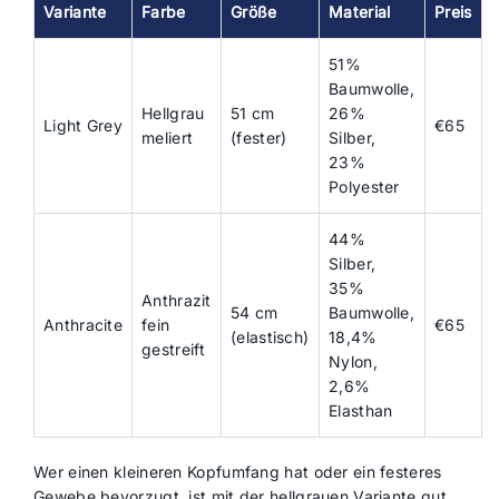
Variante
Farbe
Größe
Material
Preis
51%
Baumwolle,
Hellgrau
51 cm
26%
Light Grey
€65
meliert
(fester)
Silber,
23%
Polyester
44%
Silber,
35%
Anthrazit
54 cm
Baumwolle,
Anthracite
fein
€65
(elastisch)
18,4%
gestreift
Nylon,
2,6%
Elasthan
Wer einen kleineren Kopfumfang hat oder ein festeres
Gewebe bevorzugt, ist mit der hellgrauen Variante gut