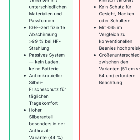
unterschiedlichen
Kein Schutz für
Materialien und
Gesicht, Nacken
Passformen
oder Schultern
IGEF-zertifizierte
Mit €65 im
Abschirmung
Vergleich zu
>99 % bei HF-
konventionellen
Strahlung
Beanies hochpreisi
Passives System
Größenunterschied
— kein Laden,
zwischen den
keine Batterie
Varianten (51 cm v
Antimikrobieller
54 cm) erfordern
Silber-
Beachtung
Frischeschutz für
täglichen
Tragekomfort
Hoher
Silberanteil
besonders in der
Anthrazit-
Variante (44 %)