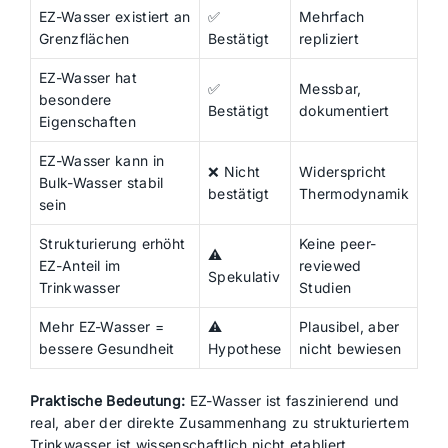
EZ-Wasser existiert an
✅
Mehrfach
Grenzflächen
Bestätigt
repliziert
EZ-Wasser hat
✅
Messbar,
besondere
Bestätigt
dokumentiert
Eigenschaften
EZ-Wasser kann in
❌ Nicht
Widerspricht
Bulk-Wasser stabil
bestätigt
Thermodynamik
sein
Strukturierung erhöht
Keine peer-
⚠️
EZ-Anteil im
reviewed
Spekulativ
Trinkwasser
Studien
Mehr EZ-Wasser =
⚠️
Plausibel, aber
bessere Gesundheit
Hypothese
nicht bewiesen
Praktische Bedeutung:
EZ-Wasser ist faszinierend und
real, aber der direkte Zusammenhang zu strukturiertem
Trinkwasser ist wissenschaftlich nicht etabliert.