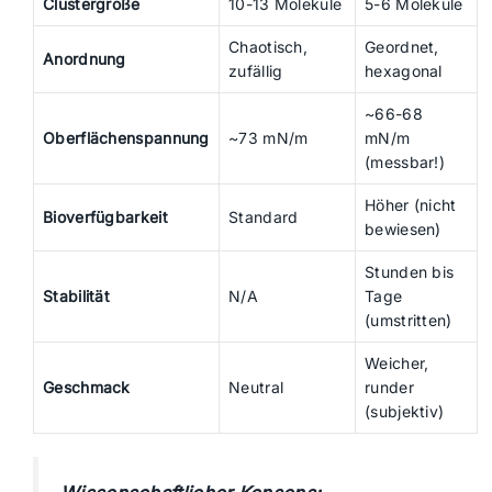
Clustergröße
10-13 Moleküle
5-6 Moleküle
Chaotisch,
Geordnet,
Anordnung
zufällig
hexagonal
~66-68
Oberflächenspannung
~73 mN/m
mN/m
(messbar!)
Höher (nicht
Bioverfügbarkeit
Standard
bewiesen)
Stunden bis
Stabilität
N/A
Tage
(umstritten)
Weicher,
Geschmack
Neutral
runder
(subjektiv)