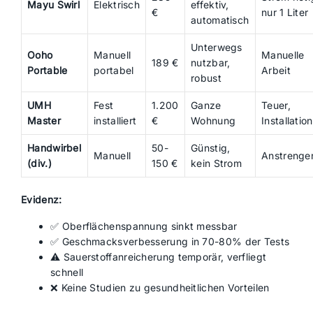
Mayu Swirl
Elektrisch
effektiv,
€
nur 1 Liter
automatisch
Unterwegs
Ooho
Manuell
Manuelle
189 €
nutzbar,
Portable
portabel
Arbeit
robust
UMH
Fest
1.200
Ganze
Teuer,
Master
installiert
€
Wohnung
Installation
Handwirbel
50-
Günstig,
Manuell
Anstrenge
(div.)
150 €
kein Strom
Evidenz:
✅ Oberflächenspannung sinkt messbar
✅ Geschmacksverbesserung in 70-80% der Tests
⚠️ Sauerstoffanreicherung temporär, verfliegt
schnell
❌ Keine Studien zu gesundheitlichen Vorteilen