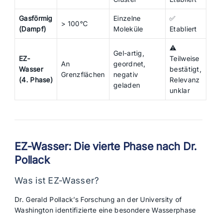
Gasförmig
Einzelne
✅
> 100°C
(Dampf)
Moleküle
Etabliert
⚠️
Gel-artig,
EZ-
Teilweise
An
geordnet,
Wasser
bestätigt,
Grenzflächen
negativ
(4. Phase)
Relevanz
geladen
unklar
EZ-Wasser: Die vierte Phase nach Dr.
Pollack
Was ist EZ-Wasser?
Dr. Gerald Pollack’s Forschung an der University of
Washington identifizierte eine besondere Wasserphase