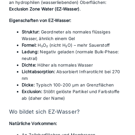
an hydrophilen (wasserliebenden) Oberflächen:
Exclusion Zone Water (EZ-Wasser)
.
Eigenschaften von EZ-Wasser:
Struktur:
Geordneter als normales flüssiges
Wasser, ähnlich einem Gel
Formel:
H₃O₂ (nicht H₂O) – mehr Sauerstoff
Ladung:
Negativ geladen (normale Bulk-Phase:
neutral)
Dichte:
Höher als normales Wasser
Lichtabsorption:
Absorbiert Infrarotlicht bei 270
nm
Dicke:
Typisch 100-200 μm an Grenzflächen
Exclusion:
Stößt gelöste Partikel und Farbstoffe
ab (daher der Name)
Wo bildet sich EZ-Wasser?
Natürliche Vorkommen:
An Zelloberflächen und Membranen