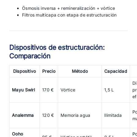
Ósmosis inversa + remineralización + vórtice
Filtros multicapa con etapa de estructuración
Dispositivos de estructuración:
Comparación
Dispositivo
Precio
Método
Capacidad
D
Mayu Swirl
170 €
Vórtice
1,5 L
p
ef
Po
Analemma
120 €
Memoria agua
Ilimitada
m
Ooho
Po