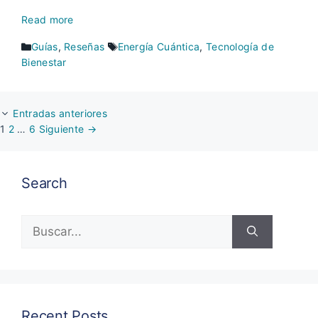
Read more
Categorías
Etiquetas
Guías
,
Reseñas
Energía Cuántica
,
Tecnología de
Bienestar
Entradas anteriores
Página
Página
Página
1
2
…
6
Siguiente
→
Search
Buscar:
Recent Posts