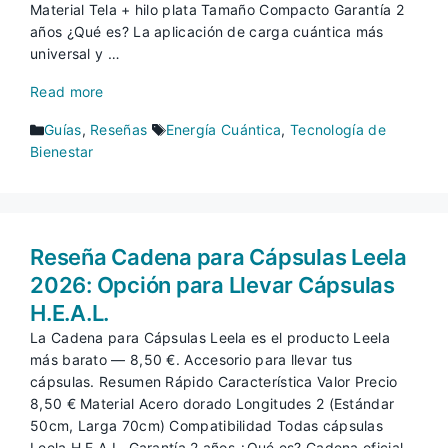
Material Tela + hilo plata Tamaño Compacto Garantía 2
años ¿Qué es? La aplicación de carga cuántica más
universal y …
Read more
Categorías
Etiquetas
Guías
,
Reseñas
Energía Cuántica
,
Tecnología de
Bienestar
Reseña Cadena para Cápsulas Leela
2026: Opción para Llevar Cápsulas
H.E.A.L.
La Cadena para Cápsulas Leela es el producto Leela
más barato — 8,50 €. Accesorio para llevar tus
cápsulas. Resumen Rápido Característica Valor Precio
8,50 € Material Acero dorado Longitudes 2 (Estándar
50cm, Larga 70cm) Compatibilidad Todas cápsulas
Leela H.E.A.L. Garantía 2 años ¿Qué es? Cadena oficial