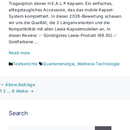
Trageoption deiner H.E.A.L.® Kapseln. Ein einfaches,
alltagstaugliches Accessoire, das das mobile Kapsel-
System komplettiert. In dieser 2026-Bewertung schauen
wir uns die Qualität, die 2 Längenvarianten und die
Kompatibilität mit allen Leela-Kapselmodellen an. In
dieser Review: ✅ Günstigstes Leela-Produkt (€8.50) ✅
Goldfarbene …
Read more
Kategorien
Schlagwörter
Testberichte
Quantenenergie
,
Wellness-Technologie
Ältere Beiträge
Seite
Seite
Seite
1
2
…
8
Weiter
→
Search
Suchen