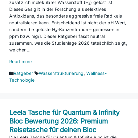
zusätzlich molekularer Wasserstoff (H₂) gelöst ist.
Dieses Gas gilt in der Forschung als selektives
Antioxidans, das besonders aggressive freie Radikale
neutralisieren kann. Entscheidend ist nicht der pH-Wert,
sondern die gelöste H₂-Konzentration – gemessen in
ppm bzw. mg/l. Dieser Ratgeber fasst neutral
zusammen, was die Studienlage 2026 tatsächlich zeigt,
welcher …
Read more
Kategorien
Schlagwörter
Ratgeber
Wasserstrukturierung
,
Wellness-
Technologie
Leela Tasche für Quantum & Infinity
Bloc Bewertung 2026: Premium
Reisetasche für deinen Bloc
Die Leela Tasche für Quantum & Infinity Bloc ist die