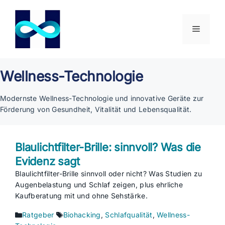
Zum
Inhalt
springen
Menü
Wellness-Technologie
Modernste Wellness-Technologie und innovative Geräte zur
Förderung von Gesundheit, Vitalität und Lebensqualität.
Blaulichtfilter-Brille: sinnvoll? Was die
Evidenz sagt
Blaulichtfilter-Brille sinnvoll oder nicht? Was Studien zu
Augenbelastung und Schlaf zeigen, plus ehrliche
Kaufberatung mit und ohne Sehstärke.
Kategorien
Schlagwörter
Ratgeber
Biohacking
,
Schlafqualität
,
Wellness-