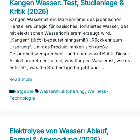
Kangen Wasser: Test, Studienlage &
Kritik (2026)
Kangen Wasser ist ein Markenname des japanischen
Herstellers Enagic für basisches, ionisiertes Wasser, das
mit elektrischen Wasserionisierern erzeugt wird.
„Kangen“ (還元) bedeutet sinngemäß „Rückkehr zum
Ursprung“. Um das Produkt ranken sich große
Gesundheitsversprechen – und ebenso viel Kritik. Dieser
Artikel ordnet neutral ein, was Kangen Wasser ist, wie es
entsteht, was die Studienlage hergibt und …
Read more
Kategorien
Schlagwörter
Ratgeber
Wasserstrukturierung
,
Wellness-
Technologie
Elektrolyse von Wasser: Ablauf,
Formel & Anwendung (2026)