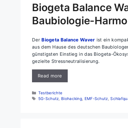
Biogeta Balance Wa
Baubiologie-Harmon
Der
Biogeta Balance Waver
ist ein kompak
aus dem Hause des deutschen Baubiologen 
günstigsten Einstieg in das Biogeta-Ökosy
gezielte Stressneutralisierung.
Read more
Kategorien
Testberichte
Schlagwörter
5G-Schutz
,
Biohacking
,
EMF-Schutz
,
Schlafqua