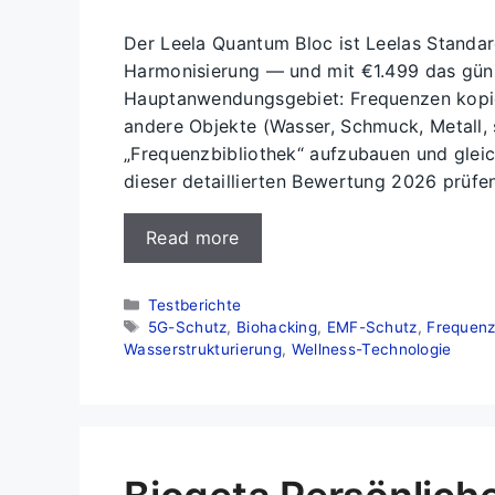
Der Leela Quantum Bloc ist Leelas Standa
Harmonisierung — und mit €1.499 das günst
Hauptanwendungsgebiet: Frequenzen kopie
andere Objekte (Wasser, Schmuck, Metall, 
„Frequenzbibliothek“ aufzubauen und gleic
dieser detaillierten Bewertung 2026 prüfe
Read more
Kategorien
Testberichte
Schlagwörter
5G-Schutz
,
Biohacking
,
EMF-Schutz
,
Frequenz
Wasserstrukturierung
,
Wellness-Technologie