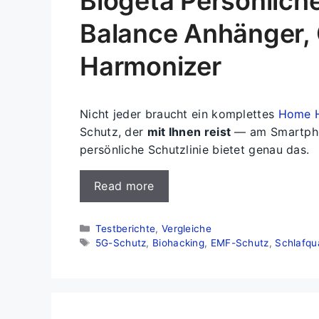
Biogeta Persönlich
Balance Anhänger, 
Harmonizer
Nicht jeder braucht ein komplettes
Home H
Schutz, der
mit Ihnen reist
— am Smartphon
persönliche Schutzlinie bietet genau das.
Read more
Kategorien
Testberichte
,
Vergleiche
Schlagwörter
5G-Schutz
,
Biohacking
,
EMF-Schutz
,
Schlafqua