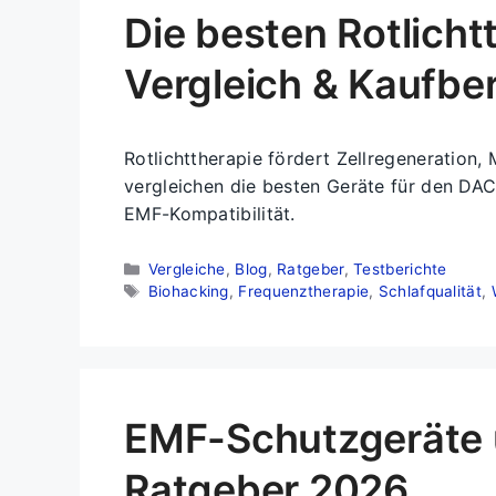
Die besten Rotlich
Vergleich & Kaufbe
Rotlichttherapie fördert Zellregeneration,
vergleichen die besten Geräte für den DA
EMF-Kompatibilität.
Kategorien
Vergleiche
,
Blog
,
Ratgeber
,
Testberichte
Schlagwörter
Biohacking
,
Frequenztherapie
,
Schlafqualität
,
EMF-Schutzgeräte 
Ratgeber 2026