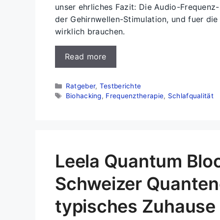
unser ehrliches Fazit: Die Audio-Frequenz-B
der Gehirnwellen-Stimulation, und fuer di
wirklich brauchen.
Read more
Kategorien
Ratgeber
,
Testberichte
Schlagwörter
Biohacking
,
Frequenztherapie
,
Schlafqualität
Leela Quantum Blo
Schweizer Quantene
typisches Zuhause