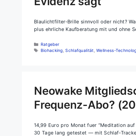
Evidenz sagt
Blaulichtfilter-Brille sinnvoll oder nicht?
plus ehrliche Kaufberatung mit und ohne S
Kategorien
Ratgeber
Schlagwörter
Biohacking
,
Schlafqualität
,
Wellness-Technolog
Neowake Mitgliedsc
Frequenz-Abo? (20
14,99 Euro pro Monat fuer “Meditation auf
30 Tage lang getestet — mit Schlaf-Track