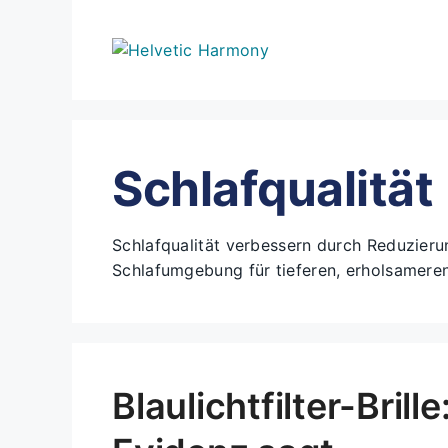
Zum
Inhalt
springen
Schlafqualität
Schlafqualität verbessern durch Reduzier
Schlafumgebung für tieferen, erholsameren
Blaulichtfilter-Brill