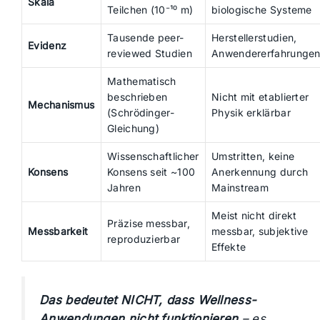
Skala
Teilchen (10⁻¹⁰ m)
biologische Systeme
Tausende peer-
Herstellerstudien,
Evidenz
reviewed Studien
Anwendererfahrunge
Mathematisch
beschrieben
Nicht mit etablierter
Mechanismus
(Schrödinger-
Physik erklärbar
Gleichung)
Wissenschaftlicher
Umstritten, keine
Konsens
Konsens seit ~100
Anerkennung durch
Jahren
Mainstream
Meist nicht direkt
Präzise messbar,
Messbarkeit
messbar, subjektive
reproduzierbar
Effekte
Das bedeutet NICHT, dass Wellness-
Anwendungen nicht funktionieren
– es