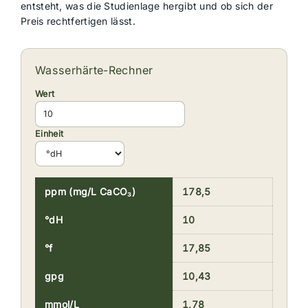
entsteht, was die Studienlage hergibt und ob sich der
Preis rechtfertigen lässt.
Wasserhärte-Rechner
Wert
Einheit
ppm (mg/L CaCO₃)
178,5
°dH
10
°f
17,85
gpg
10,43
mmol/L
1,78