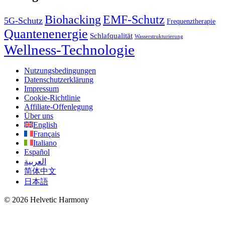
EMF-Schutz
Biohacking
5G-Schutz
Frequenztherapie
Quantenenergie
Schlafqualität
Wasserstrukturierung
Wellness-Technologie
Nutzungsbedingungen
Datenschutzerklärung
Impressum
Cookie-Richtlinie
Affiliate-Offenlegung
Über uns
English
Français
Italiano
Español
العربية
简体中文
日本語
© 2026 Helvetic Harmony