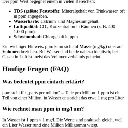
Der ppm-Wert begegnet einem in vielen Bereichen:
TDS (gelöste Feststoffe):
Mineralgehalt von Trinkwasser, oft
in ppm angegeben.
Wasserhärte:
Calcium- und Magnesiumgehalt.
Luftqualität:
CO₂-Konzentration in Räumen (z. B. 400–
1.000 ppm).
Schwimmbad:
Chlorgehalt in ppm.
Ein wichtiger Hinweis: ppm kann sich auf
Masse
(mg/kg) oder auf
Volumen
beziehen. Bei Wasser sind beide nahezu identisch; bei
Gasen in Luft ist meist das Volumenverhältnis gemeint.
Häufige Fragen (FAQ)
Was bedeutet ppm einfach erklärt?
ppm steht für „parts per million" – Teile pro Million. 1 ppm ist ein
Teil von einer Million, in Wasser entspricht das etwa 1 mg pro Liter.
Wie rechnet man ppm in mg/l um?
In Wasser ist 1 ppm ≈ 1 mg/l. Die Werte sind praktisch gleich, weil
ein Liter Wasser rund eine Million Milligramm wiegt.