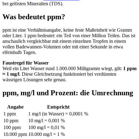
bei gelösten Mineralien (TDS).
Was bedeutet ppm?
ppm ist eine Verhältnisangabe, keine feste Maßeinheit wie Gramm
oder Liter. 1 ppm bedeutet: ein Teil von einer Million Teilen. Das ist
anschaulich vergleichbar mit einem einzelnen Tropfen in einem
vollen Badewannen-Volumen oder mit einer Sekunde in etwa
elfeinhalb Tagen.
Faustregel für Wasser
Weil ein Liter Wasser rund 1.000.000 Milligramm wiegt, gilt:
1 ppm
≈ 1 mg/l
. Diese Gleichsetzung funktioniert bei verdünnten
wässrigen Lösungen sehr genau.
ppm, mg/l und Prozent: die Umrechnung
Angabe
Entspricht
1 ppm
1 mg/l (in Wasser) = 0,0001 %
10 ppm
10 mg/l = 0,001 %
100 ppm
100 mg/l = 0,01 %
10.000 ppm
10.000 mg/l = 1 %