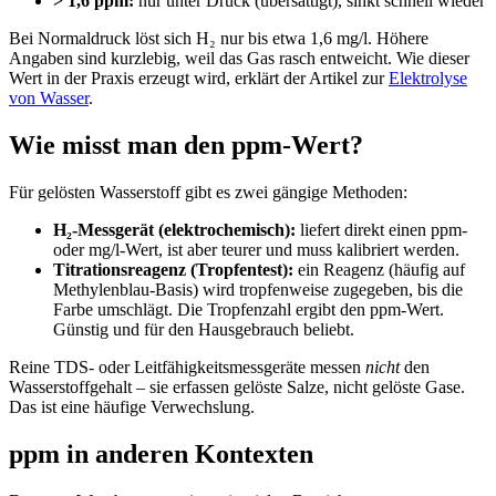
> 1,6 ppm:
nur unter Druck (übersättigt), sinkt schnell wieder
Bei Normaldruck löst sich H₂ nur bis etwa 1,6 mg/l. Höhere
Angaben sind kurzlebig, weil das Gas rasch entweicht. Wie dieser
Wert in der Praxis erzeugt wird, erklärt der Artikel zur
Elektrolyse
von Wasser
.
Wie misst man den ppm-Wert?
Für gelösten Wasserstoff gibt es zwei gängige Methoden:
H₂-Messgerät (elektrochemisch):
liefert direkt einen ppm-
oder mg/l-Wert, ist aber teurer und muss kalibriert werden.
Titrationsreagenz (Tropfentest):
ein Reagenz (häufig auf
Methylenblau-Basis) wird tropfenweise zugegeben, bis die
Farbe umschlägt. Die Tropfenzahl ergibt den ppm-Wert.
Günstig und für den Hausgebrauch beliebt.
Reine TDS- oder Leitfähigkeitsmessgeräte messen
nicht
den
Wasserstoffgehalt – sie erfassen gelöste Salze, nicht gelöste Gase.
Das ist eine häufige Verwechslung.
ppm in anderen Kontexten