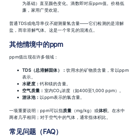
为基础）直至颜色变化。滴数即对应ppm值。价格低
廉，家用广受欢迎。
普通TDS或电导率仪
不能
测量氢含量——它们检测的是溶解
盐，而非溶解气体。这是一个常见的混淆点。
其他情境中的ppm
ppm值出现在许多领域：
TDS（总溶解固体）：
饮用水的矿物质含量，常以ppm
表示。
水硬度：
钙和镁的含量。
空气质量：
室内CO₂浓度（如400至1,000 ppm）。
游泳池：
以ppm表示的氯含量。
一项重要说明：ppm可以指
质量
（mg/kg）或
体积
。在水中
两者几乎相同；对于空气中的气体，通常指体积比。
常见问题（FAQ）