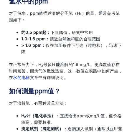
氢水中的ppm
对于氢水，ppm值描述溶解分子氢（H₂）的量。通常参考范
围如下：
约0.5 ppm起：
下限阈值，研究中常用
1.0–1.6 ppm：
接近自然饱和度的合理范围
> 1.6 ppm：
仅在加压条件下可达（过饱和），迅速下
降
在正常压力下，H₂最多只能溶解约1.6 mg/L。更高数值存在
时间短暂，因为气体散逸迅速。这一数值在实践中如何产生，
在
水的电解
文章中有详细说明。
如何测量ppm值？
对于溶解氢，有两种常见方法：
H₂计（电化学法）：
直接给出ppm或mg/L值，但价格
较高，需要校准。
滴定试剂（滴定测试）：
逐滴加入试剂（通常以亚甲蓝