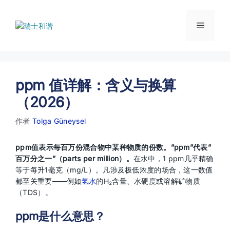
跳
至
菜
内
容
单
ppm 值详解：含义与换算
（2026）
作者
Tolga Güneysel
ppm值表示每百万份混合物中某种物质的份数。”ppm”代表”
百万分之一”（parts per million）。
在水中，1 ppm几乎精确
等于每升1毫克（mg/L）。凡涉及极低浓度的场合，这一数值
都至关重要——例如
氢水
的H₂含量、水硬度或溶解矿物质
（TDS）。
ppm是什么意思？