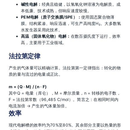
碱性电解：
经典且稳健，以氢氧化钾溶液为电解质。成
本低廉、技术成熟，但响应速度较慢。
PEM电解（质子交换膜/SPE）：
使用固态聚合物薄
膜。结构紧凑、响应迅速，可生产高纯度H₂。大多数氢
水发生器采用此技术。
高温（固体氧化物）电解：
在数百摄氏度下运行，效率
高，主要用于工业领域。
法拉第定律
产生的气体量可以精确计算。法拉第第一定律指出：转化的物
质的量与流过的电量成正比。
m = (Q · M) / (n · F)
其中Q = 电量（库仑），M = 摩尔质量，n = 转移的电子数，
F = 法拉第常数（96,485 C/mol）。简言之：在相同时间内
电流加倍 → 产生的气体量加倍。
效率
现代电解槽的效率约为70%至80%。其余部分主要以热量的形