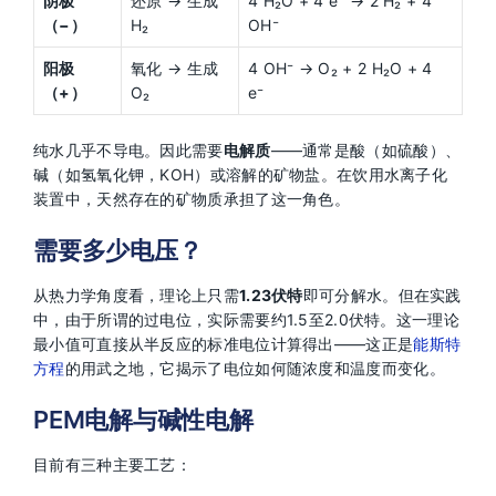
阴极
还原 → 生成
4 H₂O + 4 e⁻ → 2 H₂ + 4
（−）
H₂
OH⁻
阳极
氧化 → 生成
4 OH⁻ → O₂ + 2 H₂O + 4
（+）
O₂
e⁻
纯水几乎不导电。因此需要
电解质
——通常是酸（如硫酸）、
碱（如氢氧化钾，KOH）或溶解的矿物盐。在饮用水离子化
装置中，天然存在的矿物质承担了这一角色。
需要多少电压？
从热力学角度看，理论上只需
1.23伏特
即可分解水。但在实践
中，由于所谓的过电位，实际需要约1.5至2.0伏特。这一理论
最小值可直接从半反应的标准电位计算得出——这正是
能斯特
方程
的用武之地，它揭示了电位如何随浓度和温度而变化。
PEM电解与碱性电解
目前有三种主要工艺：