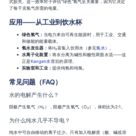
式损失。这一效率对于评估”绿色”氢气至关重要，因为它决定
了每千克氢气所需的电量。
应用——从工业到饮水杯
绿色氢气：
当电力来自可再生能源时，用于工业、交通
和储能的能量载体。
氢水发生器：
将H₂富集入饮用水（参见
氢水
）。
水离子化装置：
将水分离为碱性和酸性两股水流——这
正是
Kangen水
背后的原理。
实验室和工业：
提供纯氧和纯氢。
常见问题（FAQ）
水的电解产生什么？
阴极产生氢气（H₂），阳极产生氧气（O₂），体积比为2:1。
为什么纯水几乎不导电？
纯水中可自由移动的离子过少。只有加入电解质（酸、碱或溶