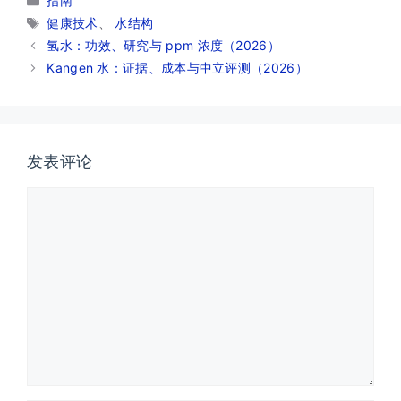
指南
类
标
健康技术
、
水结构
签
氢水：功效、研究与 ppm 浓度（2026）
Kangen 水：证据、成本与中立评测（2026）
发表评论
评
论