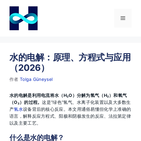
跳
至
内
菜
容
单
水的电解：原理、方程式与应用
（2026）
作者
Tolga Güneysel
水的电解是利用电流将水（H₂O）分解为氢气（H₂）和氧气
（O₂）的过程。
这是”绿色”氢气、水离子化装置以及大多数生
产
氢水
设备背后的核心反应。本文用通俗易懂但化学上准确的
语言，解释反应方程式、阳极和阴极发生的反应、法拉第定律
以及主要工艺。
什么是水的电解？