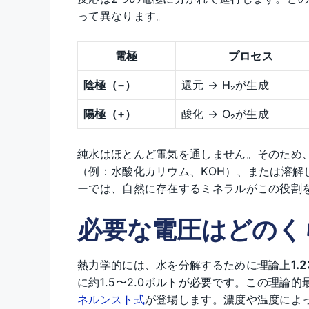
って異なります。
電極
プロセス
陰極（−）
還元 → H₂が生成
陽極（+）
酸化 → O₂が生成
純水はほとんど電気を通しません。そのため
（例：水酸化カリウム、KOH）、または溶解
ーでは、自然に存在するミネラルがこの役割
必要な電圧はどのく
熱力学的には、水を分解するために理論上
1.
に約1.5〜2.0ボルトが必要です。この理
ネルンスト式
が登場します。濃度や温度によ