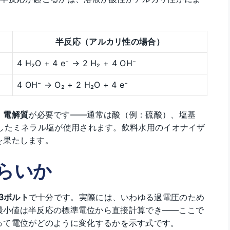
半反応（アルカリ性の場合）
4 H₂O + 4 e⁻ → 2 H₂ + 4 OH⁻
4 OH⁻ → O₂ + 2 H₂O + 4 e⁻
、
電解質
が必要です——通常は酸（例：硫酸）、塩基
したミネラル塩が使用されます。飲料水用のイオナイザ
を果たします。
らいか
23ボルト
で十分です。実際には、いわゆる過電圧のため
論的最小値は半反応の標準電位から直接計算でき——ここで
って電位がどのように変化するかを示す式です。