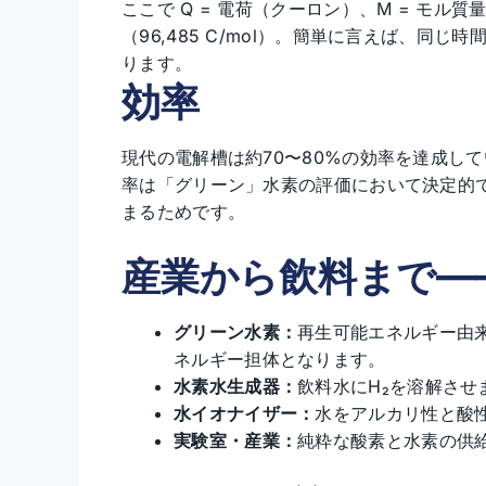
ここで Q = 電荷（クーロン）、M = モル質
（96,485 C/mol）。簡単に言えば、同
ります。
効率
現代の電解槽は約70〜80%の効率を達成し
率は「グリーン」水素の評価において決定的
まるためです。
産業から飲料まで—
グリーン水素：
再生可能エネルギー由
ネルギー担体となります。
水素水生成器：
飲料水にH₂を溶解させ
水イオナイザー：
水をアルカリ性と酸
実験室・産業：
純粋な酸素と水素の供