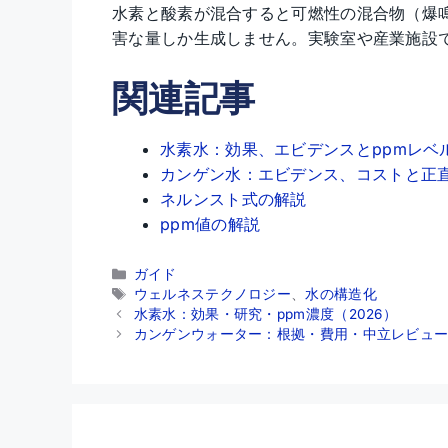
水素と酸素が混合すると可燃性の混合物（爆
害な量しか生成しません。実験室や産業施設
関連記事
水素水：効果、エビデンスとppmレベ
カンゲン水：エビデンス、コストと正
ネルンスト式の解説
ppm値の解説
カ
ガイド
テ
タ
ウェルネステクノロジー
、
水の構造化
ゴ
グ
水素水：効果・研究・ppm濃度（2026）
リ
カンゲンウォーター：根拠・費用・中立レビュー（
ー