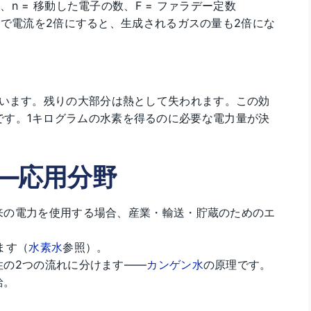
量、n = 移動した電子の数、F = ファラデー定数
じ時間で電流を2倍にすると、生成されるガスの量も2倍にな
ています。残りの大部分は熱として失われます。この効
です。1キログラムの水素を得るのに必要な電力量が決
—応用分野
来の電力を使用する場合、産業・輸送・貯蔵のためのエ
ます（
水素水
参照）。
性の2つの流れに分けます——
カンゲン水
の原理です。
給。