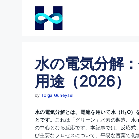
コ
ン
テ
ン
ツ
へ
ス
水の電気分解：
キ
ッ
プ
用途（2026）
by
Tolga Güneysel
水の電気分解とは、電流を用いて水（H₂O）
とです。
これは「グリーン」水素の製造、水
の中心となる反応です。本記事では、反応式
び主要なプロセスについて、平易な言葉で化