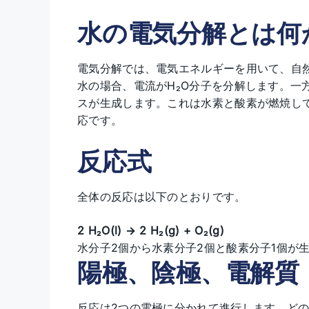
水の電気分解とは何
電気分解では、電気エネルギーを用いて、自
水の場合、電流がH₂O分子を分解します。一
スが生成します。これは水素と酸素が燃焼し
応です。
反応式
全体の反応は以下のとおりです。
2 H₂O(l) → 2 H₂(g) + O₂(g)
水分子2個から水素分子2個と酸素分子1個が生成
陽極、陰極、電解質
反応は2つの電極に分かれて進行します。ど