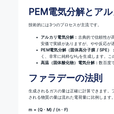
PEM電気分解とア
技術的には3つのプロセスが主流です。
アルカリ電気分解：
古典的で信頼性が
安価で実績がありますが、やや反応が
PEM電気分解（固体高分子膜 / SPE）
く、非常に純粋なH₂を生成します。こ
高温（固体酸化物）電気分解：
数百度
ファラデーの法則
生成されるガスの量は正確に計算できます。
される物質の量は流れた電荷量に比例します
m = (Q · M) / (n · F)