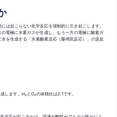
か
然には起こらない化学反応を強制的に引き起こします。
方の電極に水素ガスが生成し、もう一方の電極に酸素ガ
て水を生成する「水素酸素反応（爆鳴気反応）」の逆反
します。H₂とO₂の体積比は2:1です。
の半反応が起こるかは、溶液が酸性かアルカリ性かによ