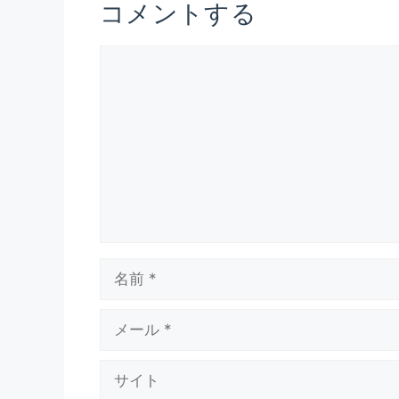
コメントする
コ
メ
ン
ト
名
前
メ
ー
ル
サ
イ