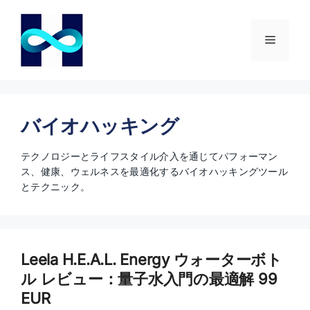
コ
ン
テ
メ
ン
ツ
ニ
へ
ス
キ
バイオハッキング
ュ
ッ
プ
テクノロジーとライフスタイル介入を通じてパフォーマン
ー
ス、健康、ウェルネスを最適化するバイオハッキングツール
とテクニック。
Leela H.E.A.L. Energy ウォーターボト
ル レビュー：量子水入門の最適解 99
EUR