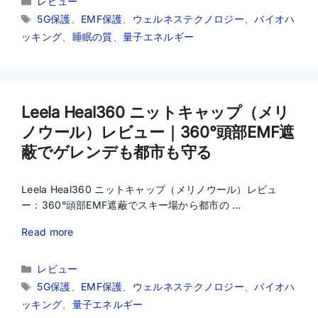
レビュー
テ
タ
5G保護
、
EMF保護
、
ウェルネステクノロジー
、
バイオハ
ゴ
グ
ッキング
、
睡眠の質
、
量子エネルギー
リ
ー
Leela Heal360 ニットキャップ（メリ
ノウール）レビュー｜360°頭部EMF遮
蔽でゲレンデも都市も守る
Leela Heal360 ニットキャップ（メリノウール）レビュ
ー：360°頭部EMF遮蔽でスキー場から都市の …
Read more
カ
レビュー
テ
タ
5G保護
、
EMF保護
、
ウェルネステクノロジー
、
バイオハ
ゴ
グ
ッキング
、
量子エネルギー
リ