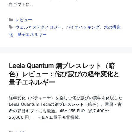
向ギフトに。
カ
レビュー
テ
タ
ウェルネステクノロジー
、
バイオハッキング
、
水の構造
ゴ
グ
化
、
量子エネルギー
リ
ー
Leela Quantum 銅ブレスレット（暗
色）レビュー：侘び寂びの経年変化と
量子エネルギー
経年変化（パティーナ）を楽しむ侘び寂びの美学を体現した
Leela Quantum Techの銅ブレスレット（暗色）。還暦・古
希の節目ギフトにも最適。45〜155 EUR（約7,400〜
25,600 円）、H.E.A.L.量子充電搭載。
カ