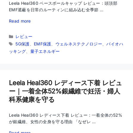
Leela Heal360 ベースボールキャップ レビュー：頭頂部
EMF遮蔽を日常のルーティンに組み込む全季節 …
Read more
カ
レビュー
テ
タ
5G保護
、
EMF保護
、
ウェルネステクノロジー
、
バイオハ
ゴ
グ
ッキング
、
量子エネルギー
リ
ー
Leela Heal360 レディース下着 レビュ
ー｜一着全体52%銀繊維で妊活・婦人
科系健康を守る
Leela Heal360 レディース下着 レビュー：一着全体の52%
が銀繊維、女性の全身を守る理由 「なぜレ …
Read more