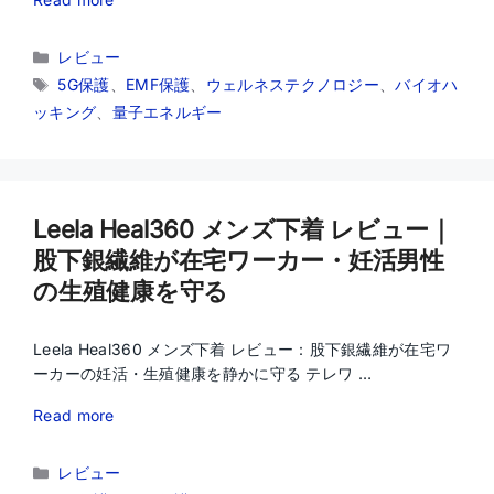
カ
レビュー
テ
タ
5G保護
、
EMF保護
、
ウェルネステクノロジー
、
バイオハ
ゴ
グ
ッキング
、
量子エネルギー
リ
ー
Leela Heal360 メンズ下着 レビュー｜
股下銀繊維が在宅ワーカー・妊活男性
の生殖健康を守る
Leela Heal360 メンズ下着 レビュー：股下銀繊維が在宅ワ
ーカーの妊活・生殖健康を静かに守る テレワ …
Read more
カ
レビュー
テ