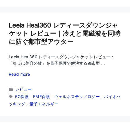
ー
Leela Heal360 レディースダウンジャ
ケット レビュー｜冷えと電磁波を同時
に防ぐ都市型アウター
Leela Heal360 レディースダウンジャケット レビュー：
「冷えは美容の敵」を量子保護で解決する都市型 …
Read more
カ
レビュー
テ
タ
5G保護
、
EMF保護
、
ウェルネステクノロジー
、
バイオハ
ゴ
グ
ッキング
、
量子エネルギー
リ
ー