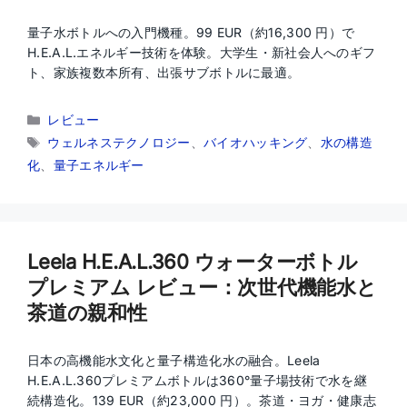
量子水ボトルへの入門機種。99 EUR（約16,300 円）で
H.E.A.L.エネルギー技術を体験。大学生・新社会人へのギフ
ト、家族複数本所有、出張サブボトルに最適。
カ
レビュー
テ
タ
ウェルネステクノロジー
、
バイオハッキング
、
水の構造
ゴ
グ
化
、
量子エネルギー
リ
ー
Leela H.E.A.L.360 ウォーターボトル
プレミアム レビュー：次世代機能水と
茶道の親和性
日本の高機能水文化と量子構造化水の融合。Leela
H.E.A.L.360プレミアムボトルは360°量子場技術で水を継
続構造化。139 EUR（約23,000 円）。茶道・ヨガ・健康志