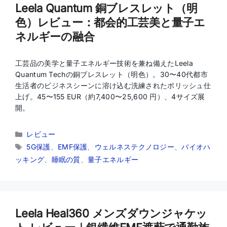
Leela Quantum 銅ブレスレット（明
色）レビュー：都会的工芸美と量子エ
ネルギーの融合
工芸品の美学と量子エネルギー技術を兼ね備えたLeela
Quantum Techの銅ブレスレット（明色）。30〜40代都市
生活者のビジネスシーンに溶け込む洗練されたポリッシュ仕
上げ。45〜155 EUR（約7,400〜25,600 円）、4サイズ展
開。
カ
レビュー
テ
タ
5G保護
、
EMF保護
、
ウェルネステクノロジー
、
バイオハ
ゴ
グ
ッキング
、
睡眠の質
、
量子エネルギー
リ
ー
Leela Heal360 メンズダウンジャケッ