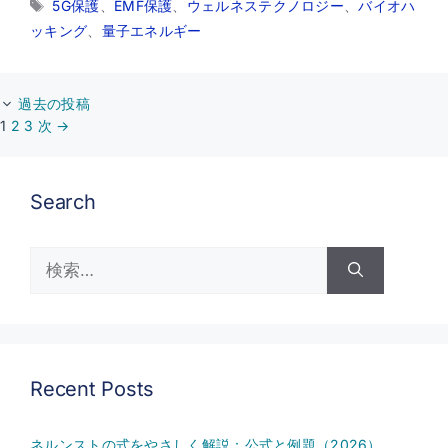
タ
5G保護
、
EMF保護
、
ウェルネステクノロジー
、
バイオハ
ゴ
グ
ッキング
、
量子エネルギー
リ
ー
過去の投稿
ペ
ペ
ペ
1
2
3
次
→
ー
ー
ー
ジ
ジ
ジ
Search
検
索:
Recent Posts
ネルンストの式をやさしく解説：公式と例題（2026）