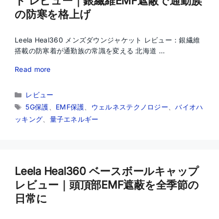
ト レビュー｜銀繊維EMF遮蔽で通勤族
の防寒を格上げ
Leela Heal360 メンズダウンジャケット レビュー：銀繊維
搭載の防寒着が通勤族の常識を変える 北海道 …
Read more
カ
レビュー
テ
タ
5G保護
、
EMF保護
、
ウェルネステクノロジー
、
バイオハ
ゴ
グ
ッキング
、
量子エネルギー
リ
ー
Leela Heal360 ベースボールキャップ
レビュー｜頭頂部EMF遮蔽を全季節の
日常に