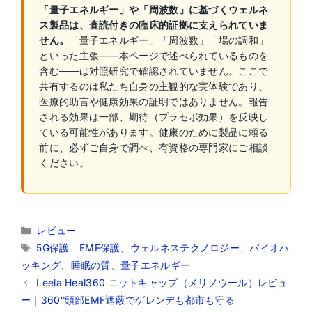
「量子エネルギー」や「周波数」に基づくウェルネ
ス製品は、査読付きの臨床的証拠に支えられていま
せん。
「量子エネルギー」「周波数」「場の調和」
といった主張——本ページで述べられているものを
含む——は対照研究で確認されていません。ここで
共有するのは私たち自身の主観的な実体験であり、
医療的助言や健康効果の証明ではありません。報告
される効果は一部、期待（プラセボ効果）を反映し
ている可能性があります。健康のために製品に頼る
前に、必ずご自身で調べ、有資格の専門家にご相談
ください。
カ
レビュー
テ
タ
5G保護
、
EMF保護
、
ウェルネステクノロジー
、
バイオハ
ゴ
グ
ッキング
、
睡眠の質
、
量子エネルギー
リ
Leela Heal360 ニットキャップ（メリノウール）レビュ
ー
ー｜360°頭部EMF遮蔽でゲレンデも都市も守る