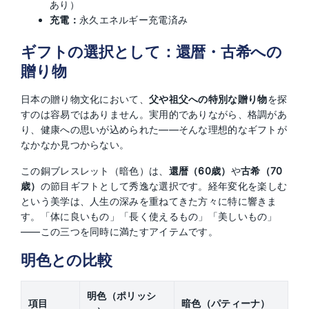
あり）
充電：
永久エネルギー充電済み
ギフトの選択として：還暦・古希への
贈り物
日本の贈り物文化において、
父や祖父への特別な贈り物
を探
すのは容易ではありません。実用的でありながら、格調があ
り、健康への思いが込められた——そんな理想的なギフトが
なかなか見つからない。
この銅ブレスレット（暗色）は、
還暦（60歳）
や
古希（70
歳）
の節目ギフトとして秀逸な選択です。経年変化を楽しむ
という美学は、人生の深みを重ねてきた方々に特に響きま
す。「体に良いもの」「長く使えるもの」「美しいもの」
——この三つを同時に満たすアイテムです。
明色との比較
明色（ポリッシ
項目
暗色（パティーナ）