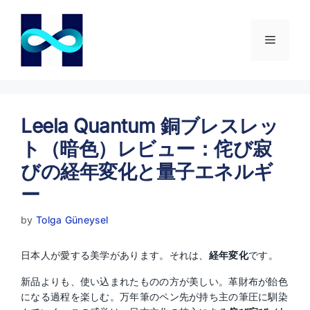
コ
ン
テ
メ
ン
ツ
ニ
へ
ス
キ
Leela Quantum 銅ブレスレッ
ュ
ッ
ト（暗色）レビュー：侘び寂
プ
ー
びの経年変化と量子エネルギ
ー
by
Tolga Güneysel
日本人が愛する美学があります。それは、
経年変化
です。
新品よりも、使い込まれたものの方が美しい。革財布が飴色
になる過程を楽しむ。万年筆のペン先が持ち主の筆圧に馴染