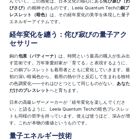
んでいく。この感覚は、日本文化の核心にある
侘び寂び（わ
びさび）
の精神そのものです。Leela Quantum Techの
銅ブ
レスレット（暗色）
は、その経年変化の美学を体現した量子
エネルギーアイテムです。
経年変化を纏う：侘び寂びの量子アク
セサリー
銅の
包浆（パティーナ）
は、時間という最高の職人が生み出
す芸術です。万年筆愛好家が「育てる」と表現するように、
この銅ブレスレットも着用者とともに変化していきます。最
初の深い暗褐色から、着用の熱や汗と反応して生まれる独特
の色調変化——それはひとつとして同じものがない、
あなた
だけのブレスレット
へと育ちます。
日本の高級レザーメーカーが「経年変化を楽しんでくださ
い」と語るように、Leela Quantum Techの暗色ブレスレッ
トも同様の哲学を持っています。使えば使うほど、深みが増
す。これが本物の価値というものです。
量子エネルギー技術