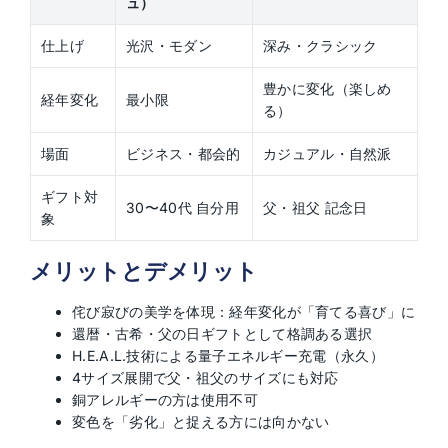
ュ）
仕上げ
光沢・モダン
深み・クラシック
豊かに変化（楽しめ
経年変化
最小限
る）
場面
ビジネス・都会的
カジュアル・自然派
ギフト対
30〜40代 自分用
父・祖父 記念日
象
メリットとデメリット
侘び寂びの美学を体現：経年変化が「育てる喜び」に
還暦・古希・父の日ギフトとして格調ある選択
H.E.A.L.技術による量子エネルギー充電（永久）
4サイズ展開で父・祖父のサイズにも対応
銅アレルギーの方は使用不可
変色を「劣化」と捉える方には向かない