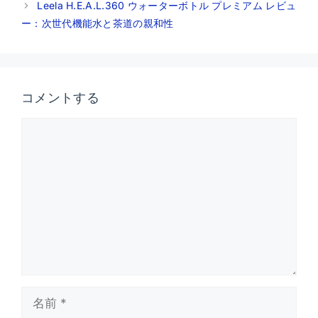
Leela H.E.A.L.360 ウォーターボトル プレミアム レビュ
ー：次世代機能水と茶道の親和性
コメントする
コ
メ
ン
ト
名
前