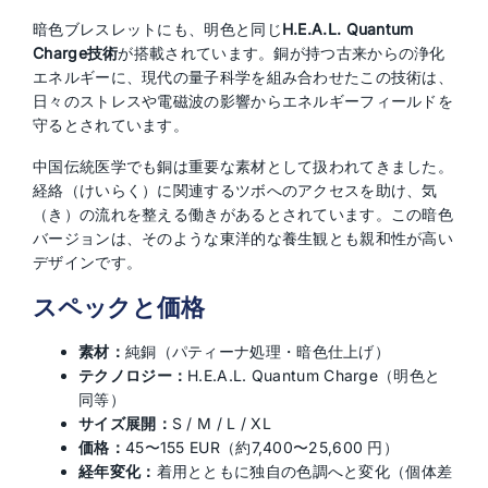
暗色ブレスレットにも、明色と同じ
H.E.A.L. Quantum
Charge技術
が搭載されています。銅が持つ古来からの浄化
エネルギーに、現代の量子科学を組み合わせたこの技術は、
日々のストレスや電磁波の影響からエネルギーフィールドを
守るとされています。
中国伝統医学でも銅は重要な素材として扱われてきました。
経絡（けいらく）に関連するツボへのアクセスを助け、気
（き）の流れを整える働きがあるとされています。この暗色
バージョンは、そのような東洋的な養生観とも親和性が高い
デザインです。
スペックと価格
素材：
純銅（パティーナ処理・暗色仕上げ）
テクノロジー：
H.E.A.L. Quantum Charge（明色と
同等）
サイズ展開：
S / M / L / XL
価格：
45〜155 EUR（約7,400〜25,600 円）
経年変化：
着用とともに独自の色調へと変化（個体差