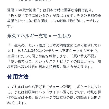
還暦（60歳の誕生日）は日本で特に重要な節目であり、
「長く使えて体に良いもの」が喜ばれます。チタン素材の高
級感とLサイズの存在感は、この場面に理想的にマッチしま
す。
永久エネルギー充電 = 一生もの
「一生もの」という概念は日本の消費文化に深く根ざしてい
ます。H.E.A.L.360はバッテリーも充電ケーブルも不要で、
生涯にわたって同じ性能を維持します。「買い替え不要」
「使い捨てゼロ」というサステナビリティの観点からも、環
境意識の高い現代の日本人消費者に訴求力があります。
使用方法
カプセルは首から下げる（チェーン別売）、ポケットに入れ
る、または就寝時にベッドサイドへ置くだけです。特別な操
作や設定は不要。販売ページでは推奨の使い方動画も公開さ
れています。