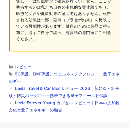
含む——は対照研究で確認されていません。ここで
共有するのは私たち自身の主観的な実体験であり、
医療的助言や健康効果の証明ではありません。報告
される効果は一部、期待（プラセボ効果）を反映し
ている可能性があります。健康のために製品に頼る
前に、必ずご自身で調べ、有資格の専門家にご相談
ください。
カ
レビュー
テ
タ
5G保護
、
EMF保護
、
ウェルネステクノロジー
、
量子エネ
ゴ
グ
ルギー
リ
Leela Travel & Car Bloc レビュー 2026：新幹線・出張
ー
族・防災バッグに——携帯できる量子フィールド保護
Leela Forever Young カプセル レビュー｜日本の抗加齢
文化と量子エネルギーの融合