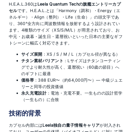
H.E.A.L.360は
Leela Quantum Techの旗艦エントリーカプ
セル
です。H.E.A.L.とは「Harmony（調和）・Energy（エ
ネルギー）・Align（整列）・Life（生命）」の頭文字であ
り、360°全方向に周波数情報を放射するよう設計されてい
ます。4種類のサイズ（XS/S/M/L）が用意されており、お
中元・お歳暮・誕生日・還暦祝いといった日本の主要なギフ
トシーンに幅広く対応できます。
サイズ展開
：XS / S / M / L（カプセル径が異なる）
チタン素材バリアント
：Lサイズはチタンコーティン
グでより耐久性が高く、還暦祝い（60歳の節目）へ
のギフトに最適
価格帯
：388 EUR〜（約64,000円〜）— 中級ジュエ
リーと同等の投資価値
永久充電設計
：電池・充電不要。一生ものの設計哲学
（一生もの）に合致
技術的背景
カプセル内部には
Leela独自の量子情報キャリア
が封入され
ており、ユーザーの生体場（バイオフィールド）に対して調