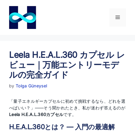
コ
ン
テ
メ
ン
ツ
ニ
へ
ス
キ
Leela H.E.A.L.360 カプセル レ
ュ
ッ
ビュー｜万能エントリーモデ
プ
ー
ルの完全ガイド
by
Tolga Güneysel
「量子エネルギーカプセルに初めて挑戦するなら、どれを選
べばいい？」——そう聞かれたとき、私が迷わず答えるのが
Leela H.E.A.L.360カプセル
です。
H.E.A.L.360とは？ — 入門の最適解