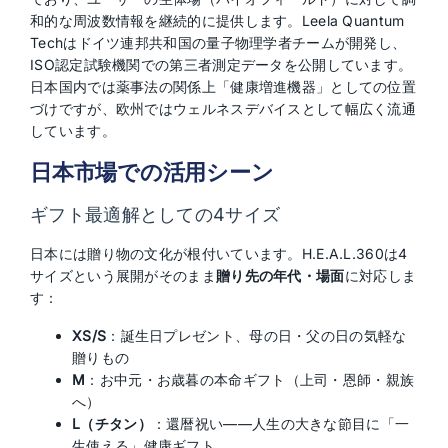
和的な周波数情報を継続的に提供します。Leela Quantum
Techはドイツ連邦共和国の量子物理学者チームが開発し、
ISO認定試験機関での第三者測定データを公開しています。
日本国内では薬事法の関係上「健康増進機器」としての位置
づけですが、欧州ではウェルネスデバイスとして幅広く流通
しています。
日本市場での活用シーン
ギフト最適解としての4サイズ
日本には贈り物の文化が根付いています。H.E.A.L.360は4
サイズという展開がそのまま
贈り先の年代・場面
に対応しま
す：
XS/S
：誕生日プレゼント、母の日・父の日の気軽な
贈りもの
M
：お中元・お歳暮の本命ギフト（上司・恩師・親族
へ）
L（チタン）
：還暦祝い——人生の大きな節目に「一
生使える」健康ギフト