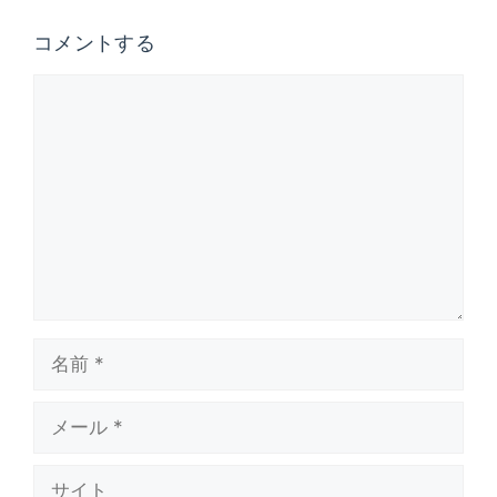
コメントする
コ
メ
ン
ト
名
前
メ
ー
ル
サ