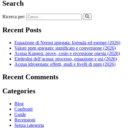
Search
Ricerca per:
Recent Posts
Equazione di Nernst spiegata: formula ed esempi (2026)
Valore ppm spiegato: significato e conversione (2026)
Acqua Kangen: prove, costo e recensione onesta (2026)
Elettrolisi dell’acqua: processo, equazione e usi (2026)
Acqua idrogenata: effetti, studi e livelli di ppm (2026)
Recent Comments
Categories
Blog
Confronti
Guide
Recensioni
Senza categoria