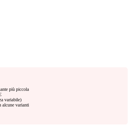
iante più piccola
€
za variabile)
n alcune varianti