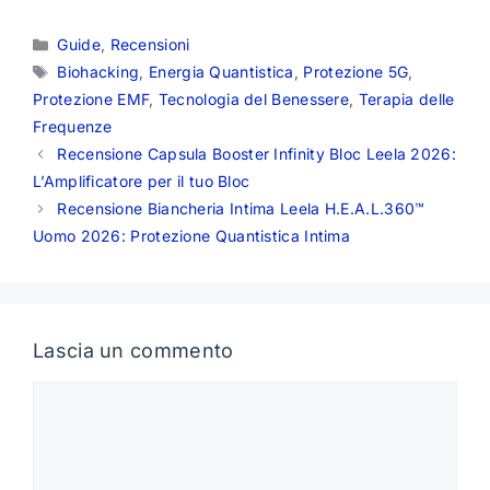
Categorie
Guide
,
Recensioni
Tag
Biohacking
,
Energia Quantistica
,
Protezione 5G
,
Protezione EMF
,
Tecnologia del Benessere
,
Terapia delle
Frequenze
Recensione Capsula Booster Infinity Bloc Leela 2026:
L’Amplificatore per il tuo Bloc
Recensione Biancheria Intima Leela H.E.A.L.360™
Uomo 2026: Protezione Quantistica Intima
Lascia un commento
Commento