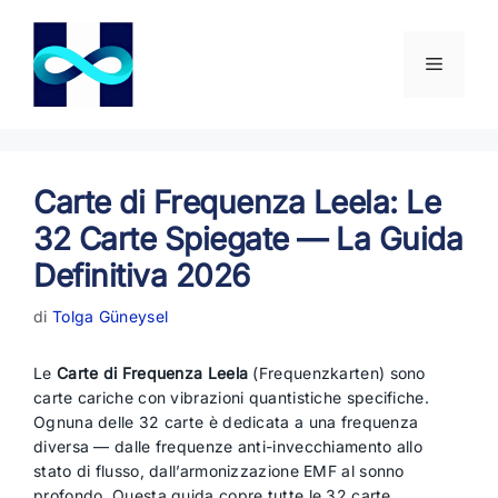
Vai
al
contenuto
Menu
Carte di Frequenza Leela: Le
32 Carte Spiegate — La Guida
Definitiva 2026
di
Tolga Güneysel
Le
Carte di Frequenza Leela
(Frequenzkarten) sono
carte cariche con vibrazioni quantistiche specifiche.
Ognuna delle 32 carte è dedicata a una frequenza
diversa — dalle frequenze anti-invecchiamento allo
stato di flusso, dall’armonizzazione EMF al sonno
profondo. Questa guida copre tutte le 32 carte.