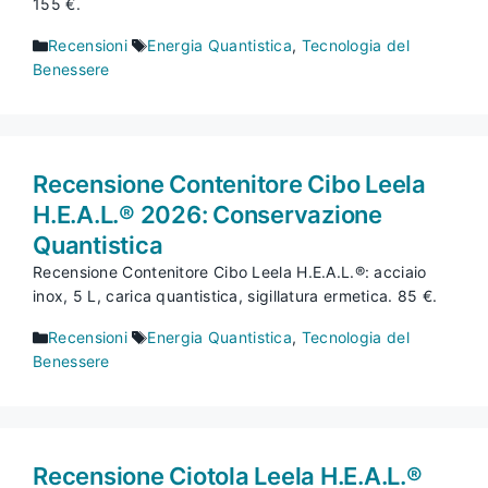
155 €.
Categorie
Tag
Recensioni
Energia Quantistica
,
Tecnologia del
Benessere
Recensione Contenitore Cibo Leela
H.E.A.L.® 2026: Conservazione
Quantistica
Recensione Contenitore Cibo Leela H.E.A.L.®: acciaio
inox, 5 L, carica quantistica, sigillatura ermetica. 85 €.
Categorie
Tag
Recensioni
Energia Quantistica
,
Tecnologia del
Benessere
Recensione Ciotola Leela H.E.A.L.®