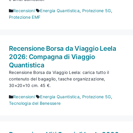
Categorie
Tag
Recensioni
Energia Quantistica
,
Protezione 5G
,
Protezione EMF
Recensione Borsa da Viaggio Leela
2026: Compagna di Viaggio
Quantistica
Recensione Borsa da Viaggio Leela: carica tutto il
contenuto del bagaglio, tasche organizzazione,
30×20×10 cm. 45 €.
Categorie
Tag
Recensioni
Energia Quantistica
,
Protezione 5G
,
Tecnologia del Benessere