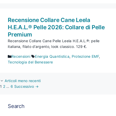
Recensione Collare Cane Leela
H.E.A.L.® Pelle 2026: Collare di Pelle
Premium
Recensione Collare Cane Pelle Leela H.E.A.L.®: pelle
italiana, filato d’argento, look classico. 129 €.
Categorie
Tag
Recensioni
Energia Quantistica
,
Protezione EMF
,
Tecnologia del Benessere
Articoli meno recenti
Pagina
Pagina
Pagina
1
2
…
6
Successivo
→
Search