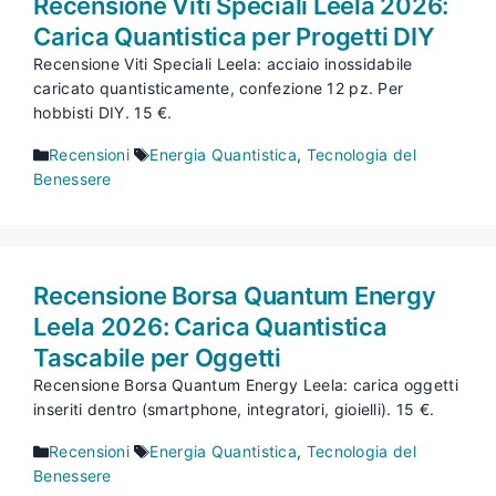
Recensione Viti Speciali Leela 2026:
Carica Quantistica per Progetti DIY
Recensione Viti Speciali Leela: acciaio inossidabile
caricato quantisticamente, confezione 12 pz. Per
hobbisti DIY. 15 €.
Categorie
Tag
Recensioni
Energia Quantistica
,
Tecnologia del
Benessere
Recensione Borsa Quantum Energy
Leela 2026: Carica Quantistica
Tascabile per Oggetti
Recensione Borsa Quantum Energy Leela: carica oggetti
inseriti dentro (smartphone, integratori, gioielli). 15 €.
Categorie
Tag
Recensioni
Energia Quantistica
,
Tecnologia del
Benessere