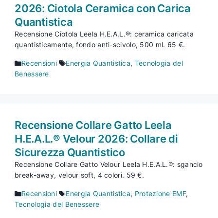
2026: Ciotola Ceramica con Carica
Quantistica
Recensione Ciotola Leela H.E.A.L.®: ceramica caricata
quantisticamente, fondo anti-scivolo, 500 ml. 65 €.
Categorie
Tag
Recensioni
Energia Quantistica
,
Tecnologia del
Benessere
Recensione Collare Gatto Leela
H.E.A.L.® Velour 2026: Collare di
Sicurezza Quantistico
Recensione Collare Gatto Velour Leela H.E.A.L.®: sgancio
break-away, velour soft, 4 colori. 59 €.
Categorie
Tag
Recensioni
Energia Quantistica
,
Protezione EMF
,
Tecnologia del Benessere