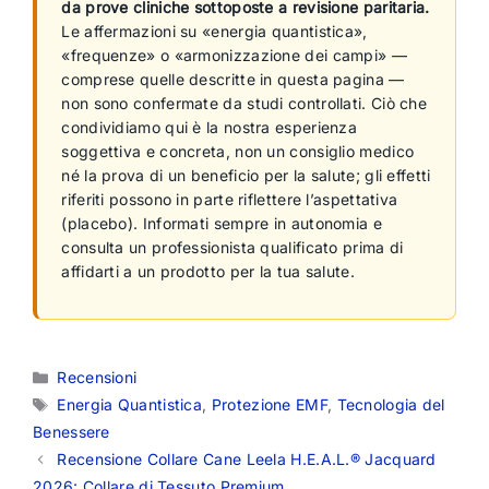
da prove cliniche sottoposte a revisione paritaria.
Le affermazioni su «energia quantistica»,
«frequenze» o «armonizzazione dei campi» —
comprese quelle descritte in questa pagina —
non sono confermate da studi controllati. Ciò che
condividiamo qui è la nostra esperienza
soggettiva e concreta, non un consiglio medico
né la prova di un beneficio per la salute; gli effetti
riferiti possono in parte riflettere l’aspettativa
(placebo). Informati sempre in autonomia e
consulta un professionista qualificato prima di
affidarti a un prodotto per la tua salute.
Categorie
Recensioni
Tag
Energia Quantistica
,
Protezione EMF
,
Tecnologia del
Benessere
Recensione Collare Cane Leela H.E.A.L.® Jacquard
2026: Collare di Tessuto Premium