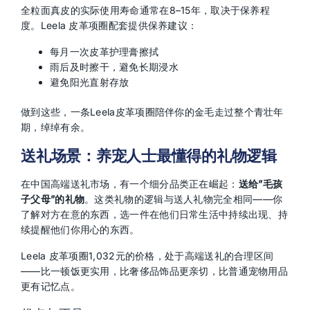
全粒面真皮的实际使用寿命通常在8–15年，取决于保养程
度。Leela 皮革项圈配套提供保养建议：
每月一次皮革护理膏擦拭
雨后及时擦干，避免长期浸水
避免阳光直射存放
做到这些，一条Leela皮革项圈陪伴你的金毛走过整个青壮年
期，绰绰有余。
送礼场景：养宠人士最懂得的礼物逻辑
在中国高端送礼市场，有一个细分品类正在崛起：
送给”毛孩
子父母”的礼物
。这类礼物的逻辑与送人礼物完全相同——你
了解对方在意的东西，选一件在他们日常生活中持续出现、持
续提醒他们你用心的东西。
Leela 皮革项圈1,032元的价格，处于高端送礼的合理区间
——比一顿饭更实用，比奢侈品饰品更亲切，比普通宠物用品
更有记忆点。