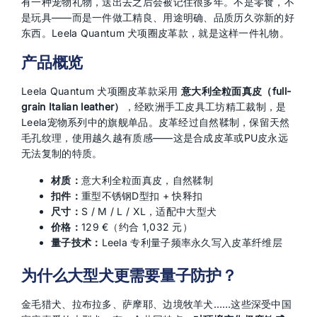
有一种宠物礼物，送出去之后会被记住很多年。不是零食，不
是玩具——而是一件做工精良、用途明确、品质历久弥新的好
东西。Leela Quantum 犬项圈皮革款，就是这样一件礼物。
产品概览
Leela Quantum 犬项圈皮革款采用
意大利全粒面真皮（full-
grain Italian leather）
，经欧洲手工皮具工坊精工裁制，是
Leela宠物系列中的旗舰单品。皮革经过自然鞣制，保留天然
毛孔纹理，使用越久越有质感——这是合成皮革或PU皮永远
无法复制的特质。
材质：
意大利全粒面真皮，自然鞣制
扣件：
重型不锈钢D型扣 + 快释扣
尺寸：
S / M / L / XL，适配中大型犬
价格：
129 €（约合 1,032 元）
量子技术：
Leela 专利量子频率永久写入皮革纤维层
为什么大型犬更需要量子防护？
金毛猎犬、拉布拉多、萨摩耶、边境牧羊犬……这些深受中国