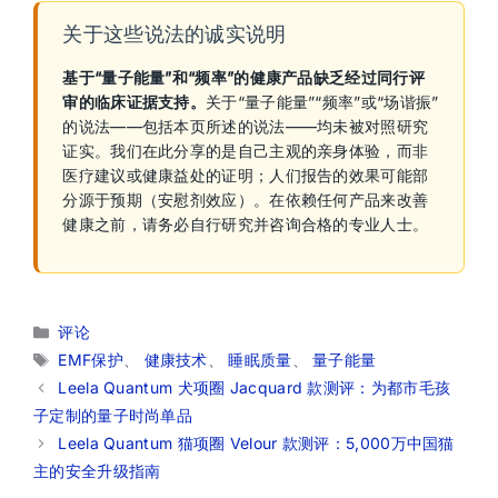
关于这些说法的诚实说明
基于“量子能量”和“频率”的健康产品缺乏经过同行评
审的临床证据支持。
关于“量子能量”“频率”或“场谐振”
的说法——包括本页所述的说法——均未被对照研究
证实。我们在此分享的是自己主观的亲身体验，而非
医疗建议或健康益处的证明；人们报告的效果可能部
分源于预期（安慰剂效应）。在依赖任何产品来改善
健康之前，请务必自行研究并咨询合格的专业人士。
分
评论
类
标
EMF保护
、
健康技术
、
睡眠质量
、
量子能量
签
Leela Quantum 犬项圈 Jacquard 款测评：为都市毛孩
子定制的量子时尚单品
Leela Quantum 猫项圈 Velour 款测评：5,000万中国猫
主的安全升级指南