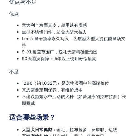
优点与不足
优点
意大利全粒面真皮，越用越有质感
重型不锈钢扣件，适合大型犬拉力
Leela 量子频率永久写入，为敏感大型犬提供能量场支
持
S–XL覆盖范围广，送礼无需精确量颈围
90天退换保障 + 5年以上使用寿命预期
不足
129€（约1,032元）是宠物项圈中的高端价位
真皮需要定期保养，有维护成本
不建议频繁水中活动的犬种（如爱游泳的拉布拉多）长
期佩戴
适合哪些场景？
大型犬日常佩戴：
金毛、拉布拉多、萨摩耶、边牧