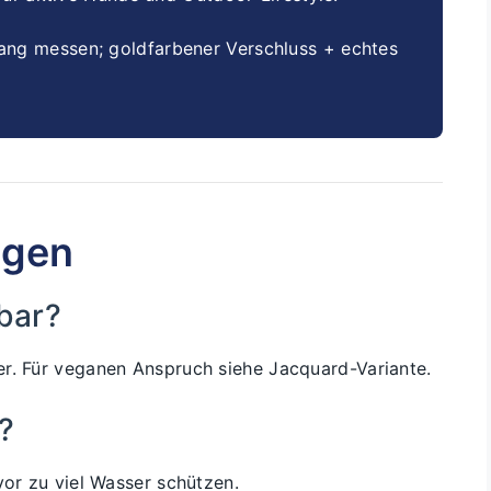
ng messen; goldfarbener Verschluss + echtes
agen
bar?
er. Für veganen Anspruch siehe Jacquard-Variante.
?
vor zu viel Wasser schützen.