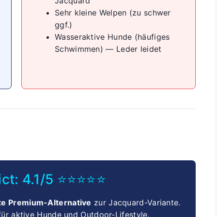
Jacquard
Sehr kleine Welpen (zu schwer
ggf.)
Wasseraktive Hunde (häufiges
Schwimmen) — Leder leidet
ict: 4.1/5 ⭐⭐⭐⭐⭐
te Premium-Alternative
zur Jacquard-Variante.
ür aktive Hunde und Outdoor-Lifestyle.