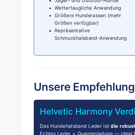
Jäger- und Outdoor-Hunde
Wettertaugliche Anwendung
Größere Hunderassen (mehr
Größen verfügbar)
Repräsentative
Schmuckhalsband-Anwendung
Unsere Empfehlung
Helvetic Harmony Verd
Das Hundehalsband Leder ist
die robus
Echtes Leder + Quantenladung — ideal f