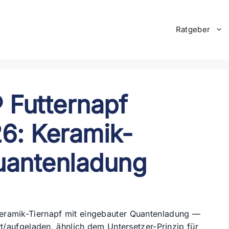
Ratgeber
® Futternapf
6: Keramik-
uantenladung
Keramik-Tiernapf mit eingebauter Quantenladung —
rt/aufgeladen, ähnlich dem Untersetzer-Prinzip für