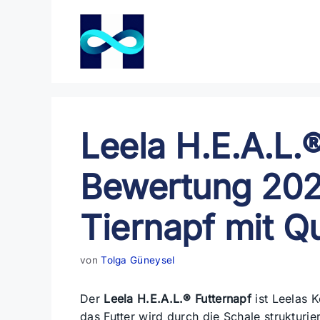
Zum
Inhalt
springen
Leela H.E.A.L.
Bewertung 202
Tiernapf mit Q
von
Tolga Güneysel
Der
Leela H.E.A.L.® Futternapf
ist Leelas 
das Futter wird durch die Schale strukturie