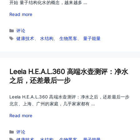
开始 量子结构化水的概念，越来越多 …
Read more
分
评论
类
标
健康技术
、
水结构
、
生物黑客
、
量子能量
签
Leela H.E.A.L.360 高端水壶测评：净水
之后，还差最后一步
Leela H.E.A.L.360 高端水壶测评：净水之后，还差最后一步
北京、上海、广州的家庭，几乎家家都有 …
Read more
分
评论
类
标
健康技术
、
水结构
、
生物黑客
、
量子能量