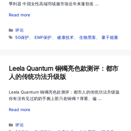
季利器 中国女性高端羽绒服市场近年来蓬勃发 …
Read more
分
评论
类
标
5G保护
、
EMF保护
、
健康技术
、
生物黑客
、
量子能量
签
Leela Quantum 铜镯亮色款测评：都市
人的传统功法升级版
Leela Quantum 铜镯亮色款测评：都市人的传统功法升级版
你有没有见过奶奶手腕上那只老铜镯？厚重、偏 …
Read more
分
评论
类