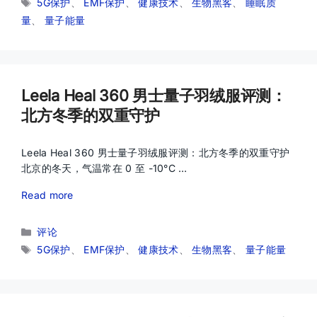
标
5G保护
、
EMF保护
、
健康技术
、
生物黑客
、
睡眠质
签
量
、
量子能量
Leela Heal 360 男士量子羽绒服评测：
北方冬季的双重守护
Leela Heal 360 男士量子羽绒服评测：北方冬季的双重守护
北京的冬天，气温常在 0 至 -10°C …
Read more
分
评论
类
标
5G保护
、
EMF保护
、
健康技术
、
生物黑客
、
量子能量
签