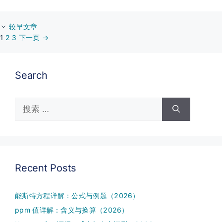
较早文章
页
页
页
1
2
3
下一页
→
面
面
面
Search
搜
索：
Recent Posts
能斯特方程详解：公式与例题（2026）
ppm 值详解：含义与换算（2026）