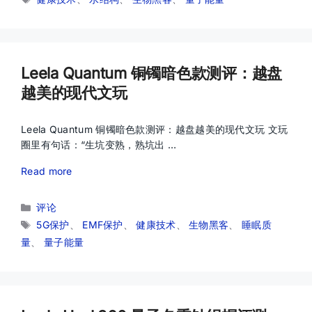
签
Leela Quantum 铜镯暗色款测评：越盘
越美的现代文玩
Leela Quantum 铜镯暗色款测评：越盘越美的现代文玩 文玩
圈里有句话：“生坑变熟，熟坑出 …
Read more
分
评论
类
标
5G保护
、
EMF保护
、
健康技术
、
生物黑客
、
睡眠质
签
量
、
量子能量