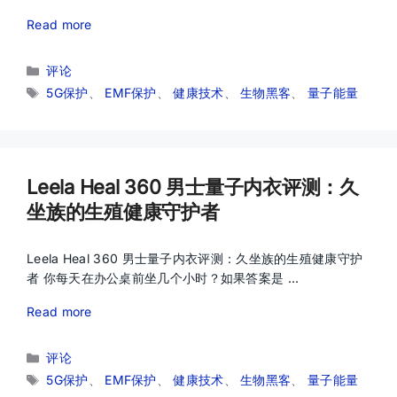
Read more
分
评论
类
标
5G保护
、
EMF保护
、
健康技术
、
生物黑客
、
量子能量
签
Leela Heal 360 男士量子内衣评测：久
坐族的生殖健康守护者
Leela Heal 360 男士量子内衣评测：久坐族的生殖健康守护
者 你每天在办公桌前坐几个小时？如果答案是 …
Read more
分
评论
类
标
5G保护
、
EMF保护
、
健康技术
、
生物黑客
、
量子能量
签