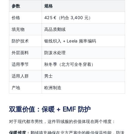
参数
规格
价格
425 €（约合 3,400 元）
填充物
高品质鹅绒
防护技术
银线织入 + Leela 频率编码
外层面料
防泼水处理
适用季节
秋冬季（北方可全冬穿着）
适用人群
男士
产地
欧洲制造
双重价值：保暖 + EMF 防护
对于现代都市男性，这件羽绒服的价值体现在两个维度：
保暖维度：
鹅绒填充确保在北方严寒中的极佳保温性能，防泼