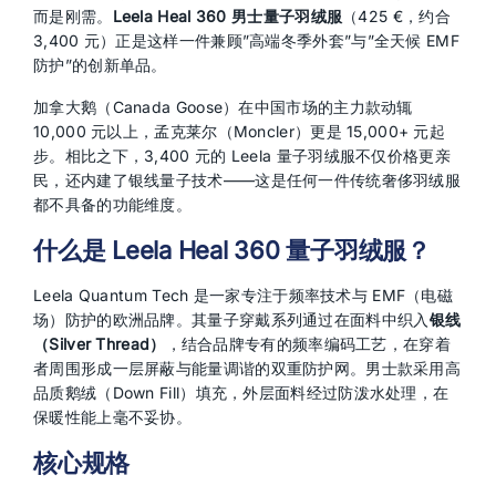
而是刚需。
Leela Heal 360 男士量子羽绒服
（425 €，约合
3,400 元）正是这样一件兼顾”高端冬季外套”与”全天候 EMF
防护”的创新单品。
加拿大鹅（Canada Goose）在中国市场的主力款动辄
10,000 元以上，孟克莱尔（Moncler）更是 15,000+ 元起
步。相比之下，3,400 元的 Leela 量子羽绒服不仅价格更亲
民，还内建了银线量子技术——这是任何一件传统奢侈羽绒服
都不具备的功能维度。
什么是 Leela Heal 360 量子羽绒服？
Leela Quantum Tech 是一家专注于频率技术与 EMF（电磁
场）防护的欧洲品牌。其量子穿戴系列通过在面料中织入
银线
（Silver Thread）
，结合品牌专有的频率编码工艺，在穿着
者周围形成一层屏蔽与能量调谐的双重防护网。男士款采用高
品质鹅绒（Down Fill）填充，外层面料经过防泼水处理，在
保暖性能上毫不妥协。
核心规格