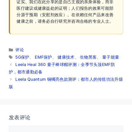
证实。我们在此分享的是自己主观的亲身体验，而非
医疗建议或健康益处的证明；人们报告的效果可能部
分源于预期（安慰剂效应）。在依赖任何产品来改善
健康之前，请务必自行研究并咨询合格的专业人士。
分
评论
类
标
5G保护
、
EMF保护
、
健康技术
、
生物黑客
、
量子能量
签
Leela Heal 360 量子棒球帽评测：全季节头顶EMF防
护，都市通勤必备
Leela Quantum 铜镯亮色款测评：都市人的传统功法升级
版
发表评论
评