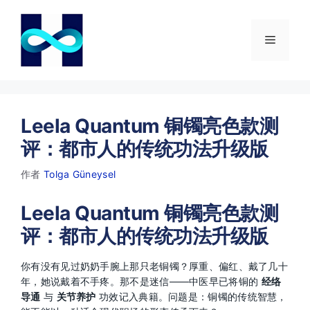
跳
至
内
菜
容
单
Leela Quantum 铜镯亮色款测
评：都市人的传统功法升级版
作者
Tolga Güneysel
Leela Quantum 铜镯亮色款测
评：都市人的传统功法升级版
你有没有见过奶奶手腕上那只老铜镯？厚重、偏红、戴了几十
年，她说戴着不手疼。那不是迷信——中医早已将铜的
经络
导通
与
关节养护
功效记入典籍。问题是：铜镯的传统智慧，