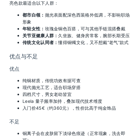
亮色款最适合以下人群：
都市白领：
抛光表面配深色西装格外低调，不影响职场
形象
年轻女性：
玫瑰金铜色百搭，可与其他手链混搭叠戴
关节亚健康人群：
久坐族、健身房常客，腕部长期受压
传统文化认同者：
懂得铜镯文化，又不想戴”老气”款式
优点与不足
优点
纯铜材质，传统功效有据可查
现代抛光工艺，适合职场穿搭
四档尺寸，男女老幼皆宜
Leela 量子频率加持，叠加现代技术维度
入门价45€（约360元），性价比高于纯金饰品
不足
铜离子会在皮肤留下淡绿色痕迹（正常现象，洗去即