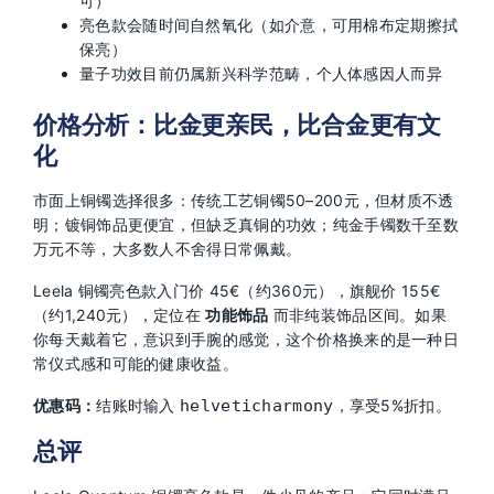
可）
亮色款会随时间自然氧化（如介意，可用棉布定期擦拭
保亮）
量子功效目前仍属新兴科学范畴，个人体感因人而异
价格分析：比金更亲民，比合金更有文
化
市面上铜镯选择很多：传统工艺铜镯50–200元，但材质不透
明；镀铜饰品更便宜，但缺乏真铜的功效；纯金手镯数千至数
万元不等，大多数人不舍得日常佩戴。
Leela 铜镯亮色款入门价 45€（约360元），旗舰价 155€
（约1,240元），定位在
功能饰品
而非纯装饰品区间。如果
你每天戴着它，意识到手腕的感觉，这个价格换来的是一种日
常仪式感和可能的健康收益。
优惠码：
结账时输入
helveticharmony
，享受5%折扣。
总评