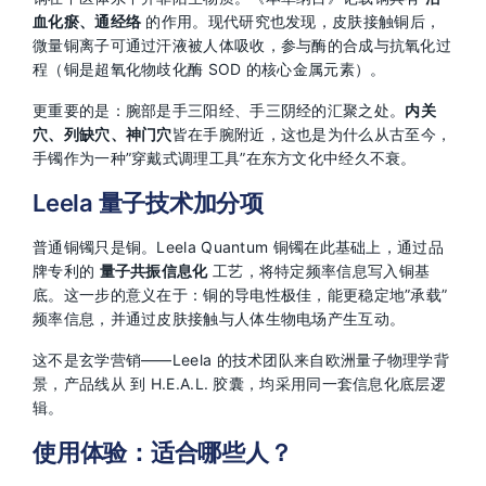
血化瘀、通经络
的作用。现代研究也发现，皮肤接触铜后，
微量铜离子可通过汗液被人体吸收，参与酶的合成与抗氧化过
程（铜是超氧化物歧化酶 SOD 的核心金属元素）。
更重要的是：腕部是手三阳经、手三阴经的汇聚之处。
内关
穴、列缺穴、神门穴
皆在手腕附近，这也是为什么从古至今，
手镯作为一种”穿戴式调理工具”在东方文化中经久不衰。
Leela 量子技术加分项
普通铜镯只是铜。Leela Quantum 铜镯在此基础上，通过品
牌专利的
量子共振信息化
工艺，将特定频率信息写入铜基
底。这一步的意义在于：铜的导电性极佳，能更稳定地”承载”
频率信息，并通过皮肤接触与人体生物电场产生互动。
这不是玄学营销——Leela 的技术团队来自欧洲量子物理学背
景，产品线从
到 H.E.A.L. 胶囊，均采用同一套信息化底层逻
辑。
使用体验：适合哪些人？