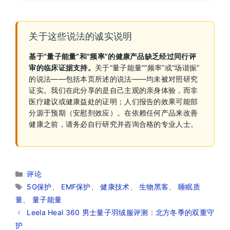
关于这些说法的诚实说明
基于“量子能量”和“频率”的健康产品缺乏经过同行评
审的临床证据支持。
关于“量子能量”“频率”或“场谐振”
的说法——包括本页所述的说法——均未被对照研究
证实。我们在此分享的是自己主观的亲身体验，而非
医疗建议或健康益处的证明；人们报告的效果可能部
分源于预期（安慰剂效应）。在依赖任何产品来改善
健康之前，请务必自行研究并咨询合格的专业人士。
分
评论
类
标
5G保护
、
EMF保护
、
健康技术
、
生物黑客
、
睡眠质
签
量
、
量子能量
Leela Heal 360 男士量子羽绒服评测：北方冬季的双重守
护