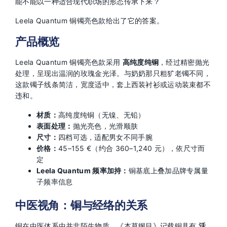
能不能以一种适合现代职场的形态传承下来？
Leela Quantum 铜镯亮色款给出了它的答案。
产品概览
Leela Quantum 铜镯亮色款采用
高纯度纯铜
，经过精密抛光
处理，呈现出温润的玫瑰金光泽。与奶奶那只粗犷老镯不同，
这款镯子线条简洁，宽度适中，套上西装衬衫或运动装束都不
违和。
材质：
高纯度纯铜（无镍、无铅）
表面处理：
抛光亮色，光滑顺肤
尺寸：
四档可选，适配男女不同手腕
价格：
45–155 €（约合 360–1,240 元），依尺寸而
定
Leela Quantum 频率加持：
铜基底上叠加品牌专属量
子频率信息
中医视角：铜与经络的关系
铜在中医体系中并非陌生物质。《本草纲目》记载铜具有
活