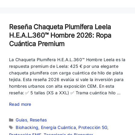
Reseña Chaqueta Plumífera Leela
H.E.A.L.360™ Hombre 2026: Ropa
Cuántica Premium
La Chaqueta Plumífera H.E.A.L.360™ Hombre Leela es la
respuesta premium de Leela: 425 € por una elegante
chaqueta plumífera con carga cuántica de hilo de plata
tejida. Esta reseña 2026 evalúa si vale la inversión para
hombres urbanos con alta exposición CEM. En esta
reseña: ✅ 5 tallas (XS a XXL) ✅ Trama cuántica hilo …
Read more
Categorías
Guías
,
Reseñas
Etiquetas
Biohacking
,
Energía Cuántica
,
Protección 5G
,
Protección EMF
,
Tecnología de Bienestar