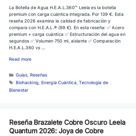
La Botella de Agua H.E.A.L.360™ Leela es la botella
premium con carga cuántica integrada. Por 139 €. Esta
reseña 2026 examina la calidad de fabricación y
compara con H.E.A.L.® (99 €). En esta reseña: ✅ Acero
premium + carga cuántica ✅ Estructuración del agua en
segundos ✅ Volumen 750 ml, aislante ✅ Comparación
H.E.A.L.360 vs …
Read more
Categorías
Guías
,
Reseñas
Etiquetas
Biohacking
,
Energía Cuántica
,
Tecnología de
Bienestar
Reseña Brazalete Cobre Oscuro Leela
Quantum 2026: Joya de Cobre