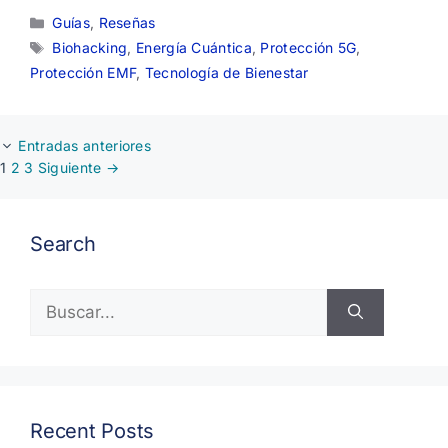
Categorías
Guías
,
Reseñas
Etiquetas
Biohacking
,
Energía Cuántica
,
Protección 5G
,
Protección EMF
,
Tecnología de Bienestar
Entradas anteriores
Página
Página
Página
1
2
3
Siguiente
→
Search
Buscar:
Recent Posts