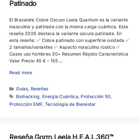
Patinado
El Brazalete Cobre Oscuro Leela Quantum es la variante
masculina y patinada con la misma carga cuántica. Esta
reseña 2026 destaca la variante oscura patinada. En
esta reseña: ✅ Cobre patinado con superficie oxidada ✅
2 tamaños/variantes ✅ Aspecto masculino rústico ✅
Casos uso hombres 30+ Resumen Rápido Característica
Valor Precio 45 € – 155 …
Read more
Categorías
Guías
,
Reseñas
Etiquetas
Biohacking
,
Energía Cuántica
,
Protección 5G
,
Protección EMF
,
Tecnología de Bienestar
Reseña Gorro Leela H.E.A.L.360™