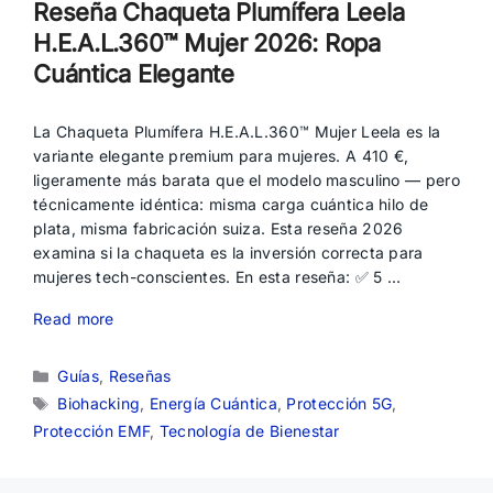
Reseña Chaqueta Plumífera Leela
H.E.A.L.360™ Mujer 2026: Ropa
Cuántica Elegante
La Chaqueta Plumífera H.E.A.L.360™ Mujer Leela es la
variante elegante premium para mujeres. A 410 €,
ligeramente más barata que el modelo masculino — pero
técnicamente idéntica: misma carga cuántica hilo de
plata, misma fabricación suiza. Esta reseña 2026
examina si la chaqueta es la inversión correcta para
mujeres tech-conscientes. En esta reseña: ✅ 5 …
Read more
Categorías
Guías
,
Reseñas
Etiquetas
Biohacking
,
Energía Cuántica
,
Protección 5G
,
Protección EMF
,
Tecnología de Bienestar