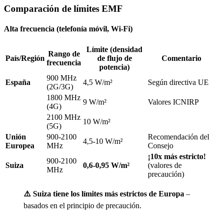
Comparación de límites EMF
Alta frecuencia (telefonía móvil, Wi-Fi)
Límite (densidad
Rango de
País/Región
de flujo de
Comentario
frecuencia
potencia)
900 MHz
España
4,5 W/m²
Según directiva UE
(2G/3G)
1800 MHz
9 W/m²
Valores ICNIRP
(4G)
2100 MHz
10 W/m²
(5G)
Unión
900-2100
Recomendación del
4,5-10 W/m²
Europea
MHz
Consejo
¡10x más estricto!
900-2100
Suiza
0,6-0,95 W/m²
(valores de
MHz
precaución)
⚠️ Suiza tiene los límites más estrictos de Europa
–
basados en el principio de precaución.