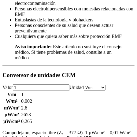
electrocontaminación
Personas electrohipersensibles con molestias relacionadas con
EMF
Entusiastas de la tecnología y biohackers
Personas conscientes de su salud que desean actuar
preventivamente
Cualquiera que quiera saber más sobre protección EMF
Aviso importante:
Este artículo no sustituye el consejo
médico. Si tiene problemas de salud, consulte a un
médico.
Conversor de unidades CEM
Valor
Unidad
V/m
1
W/m²
0,002
mW/m²
2,6
µW/m²
2653
µW/cm²
0,265
Campo lejano, espacio libre (Z₀ = 377 Ω). 1 µW/cm² = 0,01 W/m² =