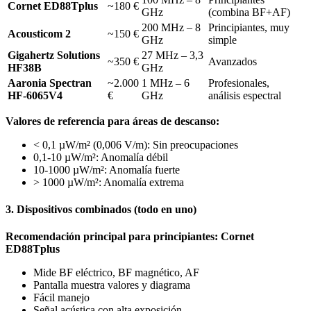
Cornet ED88Tplus
~180 €
GHz
(combina BF+AF)
200 MHz – 8
Principiantes, muy
Acousticom 2
~150 €
GHz
simple
Gigahertz Solutions
27 MHz – 3,3
~350 €
Avanzados
HF38B
GHz
Aaronia Spectran
~2.000
1 MHz – 6
Profesionales,
HF-6065V4
€
GHz
análisis espectral
Valores de referencia para áreas de descanso:
< 0,1 µW/m² (0,006 V/m): Sin preocupaciones
0,1-10 µW/m²: Anomalía débil
10-1000 µW/m²: Anomalía fuerte
> 1000 µW/m²: Anomalía extrema
3. Dispositivos combinados (todo en uno)
Recomendación principal para principiantes: Cornet
ED88Tplus
Mide BF eléctrico, BF magnético, AF
Pantalla muestra valores y diagrama
Fácil manejo
Señal acústica con alta exposición