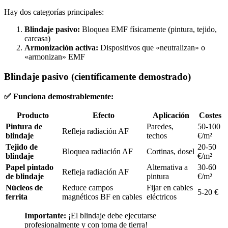
Hay dos categorías principales:
Blindaje pasivo:
Bloquea EMF físicamente (pintura, tejido,
carcasa)
Armonización activa:
Dispositivos que «neutralizan» o
«armonizan» EMF
Blindaje pasivo (científicamente demostrado)
✅ Funciona demostrablemente:
Producto
Efecto
Aplicación
Costes
Pintura de
Paredes,
50-100
Refleja radiación AF
blindaje
techos
€/m²
Tejido de
20-50
Bloquea radiación AF
Cortinas, dosel
blindaje
€/m²
Papel pintado
Alternativa a
30-60
Refleja radiación AF
de blindaje
pintura
€/m²
Núcleos de
Reduce campos
Fijar en cables
5-20 €
ferrita
magnéticos BF en cables
eléctricos
Importante:
¡El blindaje debe ejecutarse
profesionalmente y con toma de tierra!