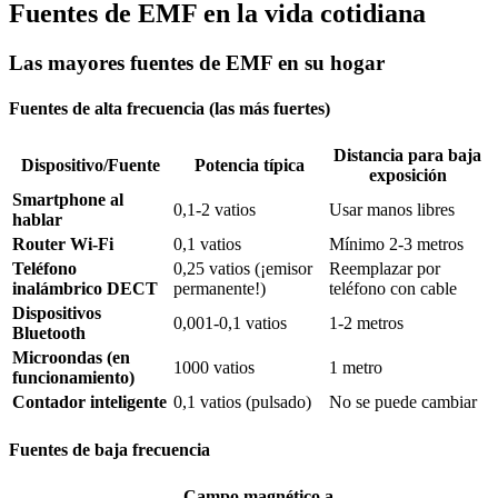
Fuentes de EMF en la vida cotidiana
Las mayores fuentes de EMF en su hogar
Fuentes de alta frecuencia (las más fuertes)
Distancia para baja
Dispositivo/Fuente
Potencia típica
exposición
Smartphone al
0,1-2 vatios
Usar manos libres
hablar
Router Wi-Fi
0,1 vatios
Mínimo 2-3 metros
Teléfono
0,25 vatios (¡emisor
Reemplazar por
inalámbrico DECT
permanente!)
teléfono con cable
Dispositivos
0,001-0,1 vatios
1-2 metros
Bluetooth
Microondas (en
1000 vatios
1 metro
funcionamiento)
Contador inteligente
0,1 vatios (pulsado)
No se puede cambiar
Fuentes de baja frecuencia
Campo magnético a