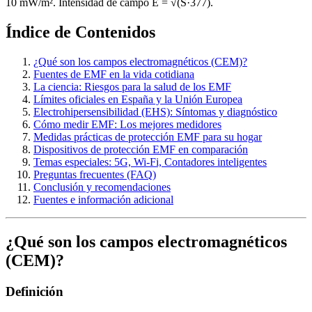
10 mW/m². Intensidad de campo E = √(S·377).
Índice de Contenidos
¿Qué son los campos electromagnéticos (CEM)?
Fuentes de EMF en la vida cotidiana
La ciencia: Riesgos para la salud de los EMF
Límites oficiales en España y la Unión Europea
Electrohipersensibilidad (EHS): Síntomas y diagnóstico
Cómo medir EMF: Los mejores medidores
Medidas prácticas de protección EMF para su hogar
Dispositivos de protección EMF en comparación
Temas especiales: 5G, Wi-Fi, Contadores inteligentes
Preguntas frecuentes (FAQ)
Conclusión y recomendaciones
Fuentes e información adicional
¿Qué son los campos electromagnéticos
(CEM)?
Definición