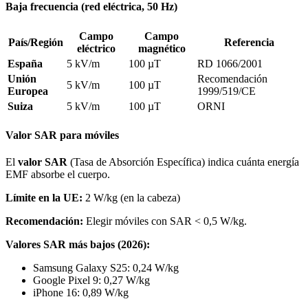
Baja frecuencia (red eléctrica, 50 Hz)
Campo
Campo
País/Región
Referencia
eléctrico
magnético
España
5 kV/m
100 µT
RD 1066/2001
Unión
Recomendación
5 kV/m
100 µT
Europea
1999/519/CE
Suiza
5 kV/m
100 µT
ORNI
Valor SAR para móviles
El
valor SAR
(Tasa de Absorción Específica) indica cuánta energía
EMF absorbe el cuerpo.
Límite en la UE:
2 W/kg (en la cabeza)
Recomendación:
Elegir móviles con SAR < 0,5 W/kg.
Valores SAR más bajos (2026):
Samsung Galaxy S25: 0,24 W/kg
Google Pixel 9: 0,27 W/kg
iPhone 16: 0,89 W/kg