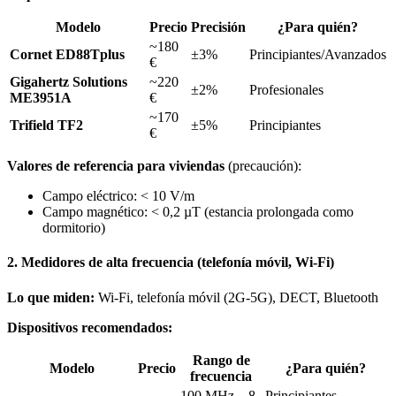
Modelo
Precio
Precisión
¿Para quién?
~180
Cornet ED88Tplus
±3%
Principiantes/Avanzados
€
Gigahertz Solutions
~220
±2%
Profesionales
ME3951A
€
~170
Trifield TF2
±5%
Principiantes
€
Valores de referencia para viviendas
(precaución):
Campo eléctrico: < 10 V/m
Campo magnético: < 0,2 µT (estancia prolongada como
dormitorio)
2. Medidores de alta frecuencia (telefonía móvil, Wi-Fi)
Lo que miden:
Wi-Fi, telefonía móvil (2G-5G), DECT, Bluetooth
Dispositivos recomendados:
Rango de
Modelo
Precio
¿Para quién?
frecuencia
100 MHz – 8
Principiantes