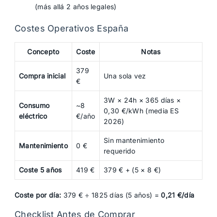
(más allá 2 años legales)
Costes Operativos España
Concepto
Coste
Notas
379
Compra inicial
Una sola vez
€
3W × 24h × 365 días ×
Consumo
~8
0,30 €/kWh (media ES
eléctrico
€/año
2026)
Sin mantenimiento
Mantenimiento
0 €
requerido
Coste 5 años
419 €
379 € + (5 × 8 €)
Coste por día:
379 € ÷ 1825 días (5 años) =
0,21 €/día
Checklist Antes de Comprar