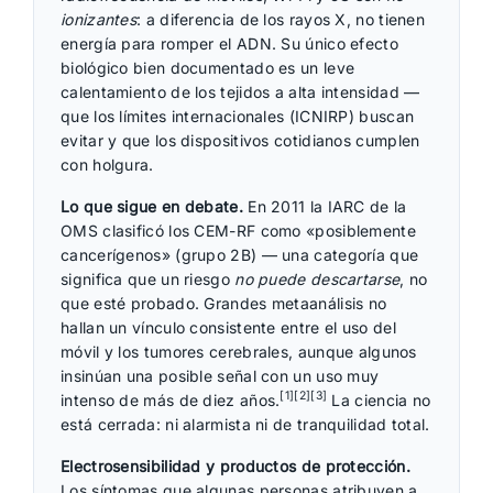
ionizantes
: a diferencia de los rayos X, no tienen
energía para romper el ADN. Su único efecto
biológico bien documentado es un leve
calentamiento de los tejidos a alta intensidad —
que los límites internacionales (ICNIRP) buscan
evitar y que los dispositivos cotidianos cumplen
con holgura.
Lo que sigue en debate.
En 2011 la IARC de la
OMS clasificó los CEM-RF como «posiblemente
cancerígenos» (grupo 2B) — una categoría que
significa que un riesgo
no puede descartarse
, no
que esté probado. Grandes metaanálisis no
hallan un vínculo consistente entre el uso del
móvil y los tumores cerebrales, aunque algunos
insinúan una posible señal con un uso muy
[1][2][3]
intenso de más de diez años.
La ciencia no
está cerrada: ni alarmista ni de tranquilidad total.
Electrosensibilidad y productos de protección.
Los síntomas que algunas personas atribuyen a