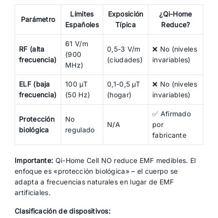
Límites
Exposición
¿Qi-Home
Parámetro
Españoles
Típica
Reduce?
61 V/m
RF (alta
0,5-3 V/m
❌ No (niveles
(900
frecuencia)
(ciudades)
invariables)
MHz)
ELF (baja
100 µT
0,1-0,5 µT
❌ No (niveles
frecuencia)
(50 Hz)
(hogar)
invariables)
✅ Afirmado
Protección
No
N/A
por
biológica
regulado
fabricante
Importante:
Qi-Home Cell NO reduce EMF medibles. El
enfoque es «protección biológica» – el cuerpo se
adapta a frecuencias naturales en lugar de EMF
artificiales.
Clasificación de dispositivos: