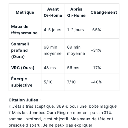
Avant
Après
Métrique
Changement
Qi-Home
Qi-Home
Maux de
4-5 jours
1-2 jours
-65%
tête/semaine
Sommeil
68 min
89 min
profond
+31%
moyenne
moyenne
(Oura)
VRC (Oura)
48 ms
56 ms
+17%
Énergie
5/10
7/10
+40%
subjective
Citation Julien :
« J’étais très sceptique. 369 € pour une ‘boîte magique’
? Mais les données Oura Ring ne mentent pas : +31%
sommeil profond, c’est objectif. Mes maux de tête ont
presque disparu. Je ne peux pas expliquer