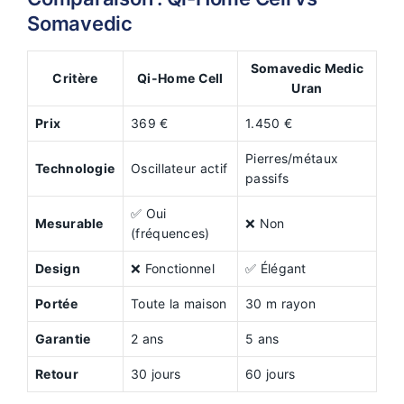
Somavedic
Somavedic Medic
Critère
Qi-Home Cell
Uran
Prix
369 €
1.450 €
Pierres/métaux
Technologie
Oscillateur actif
passifs
✅ Oui
Mesurable
❌ Non
(fréquences)
Design
❌ Fonctionnel
✅ Élégant
Portée
Toute la maison
30 m rayon
Garantie
2 ans
5 ans
Retour
30 jours
60 jours