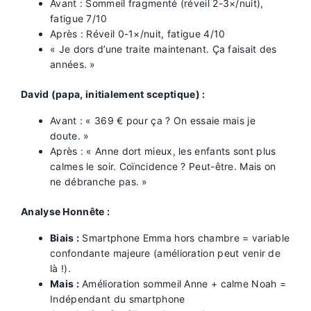
Avant : Sommeil fragmenté (réveil 2-3×/nuit),
fatigue 7/10
Après : Réveil 0-1×/nuit, fatigue 4/10
« Je dors d’une traite maintenant. Ça faisait des
années. »
David (papa, initialement sceptique) :
Avant : « 369 € pour ça ? On essaie mais je
doute. »
Après : « Anne dort mieux, les enfants sont plus
calmes le soir. Coïncidence ? Peut-être. Mais on
ne débranche pas. »
Analyse Honnête :
Biais :
Smartphone Emma hors chambre = variable
confondante majeure (amélioration peut venir de
là !).
Mais :
Amélioration sommeil Anne + calme Noah =
Indépendant du smartphone