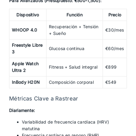
Para Avanzados (Presupuesto: €500-1,500):
Dispositivo
Función
Precio
Recuperación + Tensión
WHOOP 4.0
€30/mes
+ Sueño
Freestyle Libre
Glucosa continua
€60/mes
3
Apple Watch
Fitness + Salud integral
€899
Ultra 2
InBody H20N
Composición corporal
€549
Métricas Clave a Rastrear
Diariamente:
Variabilidad de frecuencia cardíaca (HRV)
matutina
Frecuencia cardíaca en reposo (RHR)