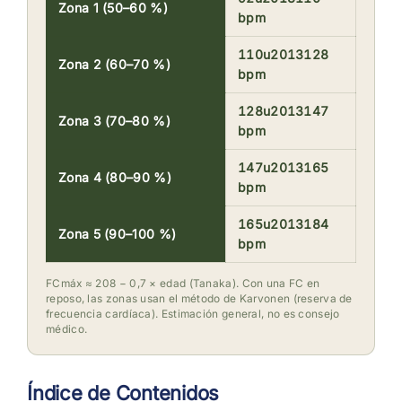
Zona 1 (50–60 %)
bpm
110u2013128
Zona 2 (60–70 %)
bpm
128u2013147
Zona 3 (70–80 %)
bpm
147u2013165
Zona 4 (80–90 %)
bpm
165u2013184
Zona 5 (90–100 %)
bpm
FCmáx ≈ 208 − 0,7 × edad (Tanaka). Con una FC en
reposo, las zonas usan el método de Karvonen (reserva de
frecuencia cardíaca). Estimación general, no es consejo
médico.
Índice de Contenidos