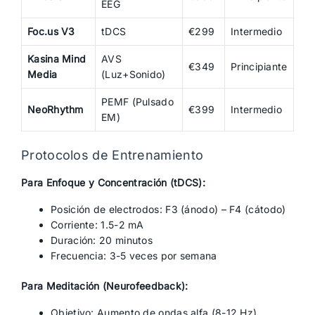
EEG
Foc.us V3
tDCS
€299
Intermedio
Kasina Mind
AVS
€349
Principiante
Media
(Luz+Sonido)
PEMF (Pulsado
NeoRhythm
€399
Intermedio
EM)
Protocolos de Entrenamiento
Para Enfoque y Concentración (tDCS):
Posición de electrodos: F3 (ánodo) – F4 (cátodo)
Corriente: 1.5-2 mA
Duración: 20 minutos
Frecuencia: 3-5 veces por semana
Para Meditación (Neurofeedback):
Objetivo: Aumento de ondas alfa (8-12 Hz)