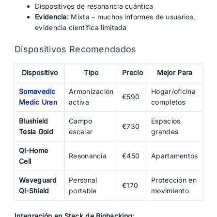
Dispositivos de resonancia cuántica
Evidencia:
Mixta – muchos informes de usuarios,
evidencia científica limitada
Dispositivos Recomendados
Dispositivo
Tipo
Precio
Mejor Para
Somavedic
Armonización
Hogar/oficina
€590
Medic Uran
activa
completos
Blushield
Campo
Espacios
€730
Tesla Gold
escalar
grandes
Qi-Home
Resonancia
€450
Apartamentos
Cell
Waveguard
Personal
Protección en
€170
Qi-Shield
portable
movimiento
Integración en Stack de Biohacking: