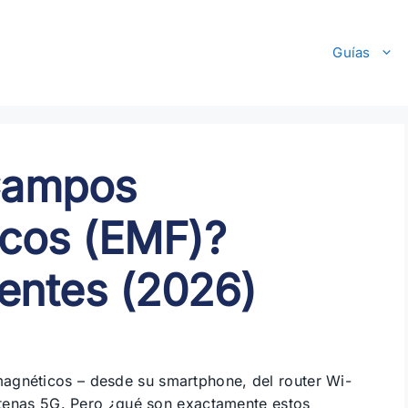
Guías
Campos
icos (EMF)?
uentes (2026)
agnéticos – desde su smartphone, del router Wi-
antenas 5G. Pero ¿qué son exactamente estos