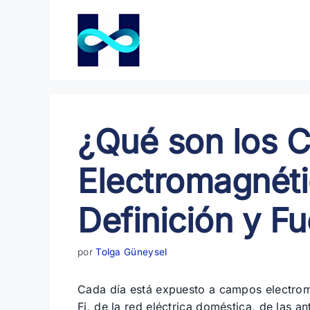
Saltar
al
contenido
¿Qué son los 
Electromagnét
Definición y F
por
Tolga Güneysel
Cada día está expuesto a campos electrom
Fi, de la red eléctrica doméstica, de las 