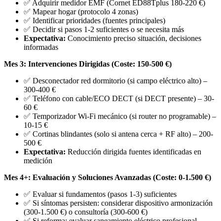
✅ Adquirir medidor EMF (Cornet ED88Tplus 180-220 €)
✅ Mapear hogar (protocolo 4 zonas)
✅ Identificar prioridades (fuentes principales)
✅ Decidir si pasos 1-2 suficientes o se necesita más
Expectativa:
Conocimiento preciso situación, decisiones
informadas
Mes 3: Intervenciones Dirigidas (Coste: 150-500 €)
✅ Desconectador red dormitorio (si campo eléctrico alto) –
300-400 €
✅ Teléfono con cable/ECO DECT (si DECT presente) – 30-
60 €
✅ Temporizador Wi-Fi mecánico (si router no programable) –
10-15 €
✅ Cortinas blindantes (solo si antena cerca + RF alto) – 200-
500 €
Expectativa:
Reducción dirigida fuentes identificadas en
medición
Mes 4+: Evaluación y Soluciones Avanzadas (Coste: 0-1.500 €)
✅ Evaluar si fundamentos (pasos 1-3) suficientes
✅ Si síntomas persisten: considerar dispositivo armonización
(300-1.500 €) o consultoría (300-600 €)
✅ Si reforma: evaluar saneamiento eléctrico profesional