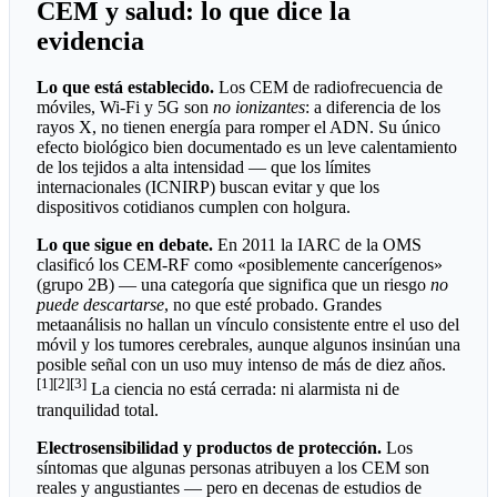
CEM y salud: lo que dice la
evidencia
Lo que está establecido.
Los CEM de radiofrecuencia de
móviles, Wi-Fi y 5G son
no ionizantes
: a diferencia de los
rayos X, no tienen energía para romper el ADN. Su único
efecto biológico bien documentado es un leve calentamiento
de los tejidos a alta intensidad — que los límites
internacionales (ICNIRP) buscan evitar y que los
dispositivos cotidianos cumplen con holgura.
Lo que sigue en debate.
En 2011 la IARC de la OMS
clasificó los CEM-RF como «posiblemente cancerígenos»
(grupo 2B) — una categoría que significa que un riesgo
no
puede descartarse
, no que esté probado. Grandes
metaanálisis no hallan un vínculo consistente entre el uso del
móvil y los tumores cerebrales, aunque algunos insinúan una
posible señal con un uso muy intenso de más de diez años.
[1][2][3]
La ciencia no está cerrada: ni alarmista ni de
tranquilidad total.
Electrosensibilidad y productos de protección.
Los
síntomas que algunas personas atribuyen a los CEM son
reales y angustiantes — pero en decenas de estudios de