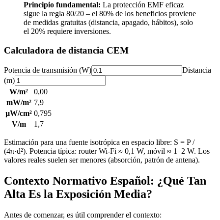
Principio fundamental:
La protección EMF eficaz
sigue la regla 80/20 – el 80% de los beneficios proviene
de medidas gratuitas (distancia, apagado, hábitos), solo
el 20% requiere inversiones.
Calculadora de distancia CEM
Potencia de transmisión (W)
Distancia
(m)
W/m²
0,00
mW/m²
7,9
µW/cm²
0,795
V/m
1,7
Estimación para una fuente isotrópica en espacio libre: S = P /
(4π·d²). Potencia típica: router Wi-Fi ≈ 0,1 W, móvil ≈ 1–2 W. Los
valores reales suelen ser menores (absorción, patrón de antena).
Contexto Normativo Español: ¿Qué Tan
Alta Es la Exposición Media?
Antes de comenzar, es útil comprender el contexto: