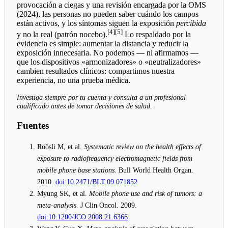
provocación a ciegas y una revisión encargada por la OMS
(2024), las personas no pueden saber cuándo los campos
están activos, y los síntomas siguen la exposición
percibida
[4][5]
y no la real (patrón nocebo).
Lo respaldado por la
evidencia es simple: aumentar la distancia y reducir la
exposición innecesaria. No podemos — ni afirmamos —
que los dispositivos «armonizadores» o «neutralizadores»
cambien resultados clínicos: compartimos nuestra
experiencia, no una prueba médica.
Investiga siempre por tu cuenta y consulta a un profesional
cualificado antes de tomar decisiones de salud.
Fuentes
Röösli M, et al.
Systematic review on the health effects of
exposure to radiofrequency electromagnetic fields from
mobile phone base stations.
Bull World Health Organ.
2010.
doi:10.2471/BLT.09.071852
Myung SK, et al.
Mobile phone use and risk of tumors: a
meta-analysis.
J Clin Oncol. 2009.
doi:10.1200/JCO.2008.21.6366