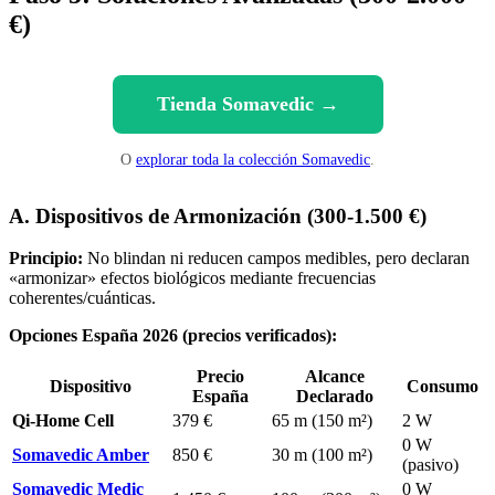
€)
Tienda Somavedic →
O
explorar toda la colección Somavedic
.
A. Dispositivos de Armonización (300-1.500 €)
Principio:
No blindan ni reducen campos medibles, pero declaran
«armonizar» efectos biológicos mediante frecuencias
coherentes/cuánticas.
Opciones España 2026 (precios verificados):
Precio
Alcance
Dispositivo
Consumo
España
Declarado
Qi-Home Cell
379 €
65 m (150 m²)
2 W
0 W
Somavedic Amber
850 €
30 m (100 m²)
(pasivo)
Somavedic Medic
0 W