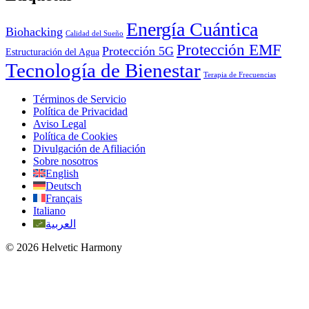
Energía Cuántica
Biohacking
Calidad del Sueño
Protección EMF
Protección 5G
Estructuración del Agua
Tecnología de Bienestar
Terapia de Frecuencias
Términos de Servicio
Política de Privacidad
Aviso Legal
Política de Cookies
Divulgación de Afiliación
Sobre nosotros
English
Deutsch
Français
Italiano
العربية
© 2026 Helvetic Harmony