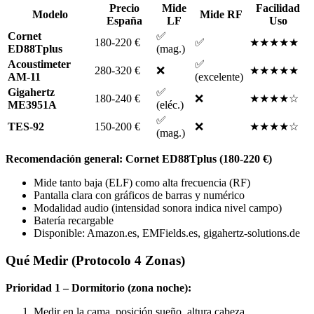
Precio
Mide
Facilidad
Modelo
Mide RF
España
LF
Uso
Cornet
✅
180-220 €
✅
★★★★★
ED88Tplus
(mag.)
Acoustimeter
✅
280-320 €
❌
★★★★★
AM-11
(excelente)
Gigahertz
✅
180-240 €
❌
★★★★☆
ME3951A
(eléc.)
✅
TES-92
150-200 €
❌
★★★★☆
(mag.)
Recomendación general: Cornet ED88Tplus (180-220 €)
Mide tanto baja (ELF) como alta frecuencia (RF)
Pantalla clara con gráficos de barras y numérico
Modalidad audio (intensidad sonora indica nivel campo)
Batería recargable
Disponible: Amazon.es, EMFields.es, gigahertz-solutions.de
Qué Medir (Protocolo 4 Zonas)
Prioridad 1 – Dormitorio (zona noche):
Medir en la cama, posición sueño, altura cabeza