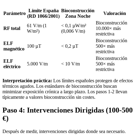
Límite España
Bioconstrucción
Parámetro
Valoración
(RD 1066/2001)
Zona Noche
Bioconstrucción
61 V/m (1
< 0,1 µW/m²
RF total
10.000× más
W/m²)
(0,006 V/m)
restrictiva
Bioconstrucción
ELF
100 µT
< 0,2 µT
500× más
magnético
restrictiva
Bioconstrucción
ELF
5.000 V/m
< 10 V/m
500× más
eléctrico
restrictiva
Interpretación práctica:
Los límites españoles protegen de efectos
térmicos agudos. Los estándares de bioconstrucción buscan
minimizar exposición crónica a largo plazo. Los pasos 1-2 llevan
típicamente a valores bioconstrucción sin costes.
Paso 4: Intervenciones Dirigidas (100-500
€)
Después de medir, intervenciones dirigidas donde sea necesario.