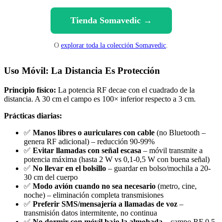
Tienda Somavedic →
O
explorar toda la colección Somavedic
.
Uso Móvil: La Distancia Es Protección
Principio físico:
La potencia RF decae con el cuadrado de la
distancia. A 30 cm el campo es 100× inferior respecto a 3 cm.
Prácticas diarias:
✅
Manos libres o auriculares con cable
(no Bluetooth –
genera RF adicional) – reducción 90-99%
✅
Evitar llamadas con señal escasa
– móvil transmite a
potencia máxima (hasta 2 W vs 0,1-0,5 W con buena señal)
✅
No llevar en el bolsillo
– guardar en bolso/mochila a 20-
30 cm del cuerpo
✅
Modo avión cuando no sea necesario
(metro, cine,
noche) – eliminación completa transmisiones
✅
Preferir SMS/mensajería a llamadas de voz
–
transmisión datos intermitente, no continua
✅
No dormir con móvil bajo la almohada
– campo RF 0,5-