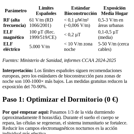
Límites
Estándar
Exposición
Parámetro
Españoles
Bioconstrucción
Media Hogar
RF (alta
61 V/m (RD
< 0,1 µW/m²
0,5-3 V/m en
frecuencia)
1066/2001)
(~0,006 V/m)
áreas urbanas
ELF
100 µT (Rec.
0,1-0,5 µT
< 0,2 µT
magnético
1999/519/CE)
(media)
ELF
< 10 V/m zona
5-50 V/m (cerca
5.000 V/m
eléctrico
noche
cables)
Fuentes: Ministerio de Sanidad, informes CCAA 2024-2025
Interpretación:
Los límites españoles siguen recomendaciones
europeas, pero los estándares de bioconstrucción para zonas de
noche son 100-1000× más bajos. Las medidas gratuitas reducen la
exposición del 70-90%.
Paso 1: Optimizar el Dormitorio (0 €)
Por qué empezar aquí:
Pasamos 1/3 de la vida durmiendo
(aproximadamente 8 horas/día). Durante el sueño el cuerpo se
repara, las células se regeneran, el sistema inmunitario se fortalece.
Reducir los campos electromagnéticos nocturnos es la acción
individual más efectiva.