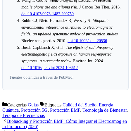
Wang Y, Guo X.
Meta-analysis of association between
mobile phone use and glioma risk.
J Cancer Res Ther. 2016.
doi:10.4103/0973-1482.200759
Rubin GJ, Nieto-Hernandez R, Wessely S.
Idiopathic
environmental intolerance attributed to electromagnetic
fields: an updated systematic review of provocation studies.
Bioelectromagnetics. 2010.
doi:10.1002/bem.20536
Bosch-Capblanch X, et al.
The effects of radiofrequency
electromagnetic fields exposure on human self-reported
symptoms: a systematic review.
Environ Int. 2024.
doi:10.1016/j.envint.2024.108612
Fuentes obtenidas a través de PubMed.
Categorías
Guías
Etiquetas
Calidad del Sueño
,
Energía
Cuántica
,
Protección 5G
,
Protección EMF
,
Tecnología de Bienestar
,
Terapia de Frecuencias
Biohacking y Protección EMF: Cómo Integrar el Electrosmog en
tu Protocolo (2026)