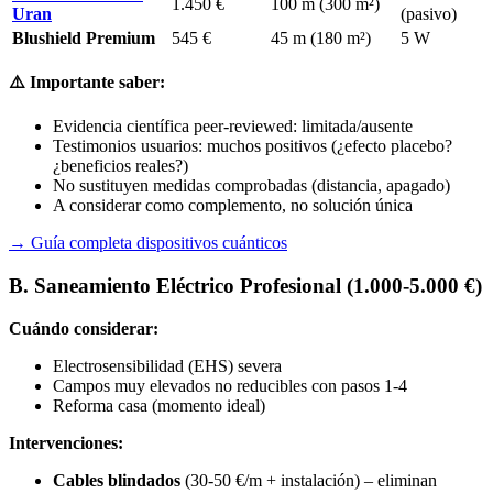
1.450 €
100 m (300 m²)
Uran
(pasivo)
Blushield Premium
545 €
45 m (180 m²)
5 W
⚠️ Importante saber:
Evidencia científica peer-reviewed: limitada/ausente
Testimonios usuarios: muchos positivos (¿efecto placebo?
¿beneficios reales?)
No sustituyen medidas comprobadas (distancia, apagado)
A considerar como complemento, no solución única
→ Guía completa dispositivos cuánticos
B. Saneamiento Eléctrico Profesional (1.000-5.000 €)
Cuándo considerar:
Electrosensibilidad (EHS) severa
Campos muy elevados no reducibles con pasos 1-4
Reforma casa (momento ideal)
Intervenciones:
Cables blindados
(30-50 €/m + instalación) – eliminan