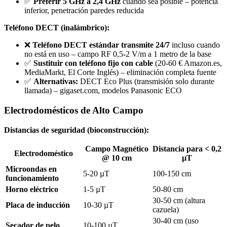
✅
Preferir 5 GHz a 2,4 GHz
cuando sea posible – potencia
inferior, penetración paredes reducida
Teléfono DECT (inalámbrico):
❌
Teléfono DECT estándar transmite 24/7
incluso cuando
no está en uso – campo RF 0,5-2 V/m a 1 metro de la base
✅
Sustituir con teléfono fijo con cable
(20-60 € Amazon.es,
MediaMarkt, El Corte Inglés) – eliminación completa fuente
✅
Alternativas:
DECT Eco Plus (transmisión solo durante
llamada) – gigaset.com, modelos Panasonic ECO
Electrodomésticos de Alto Campo
Distancias de seguridad (bioconstrucción):
Campo Magnético
Distancia para < 0,2
Electrodoméstico
@ 10 cm
µT
Microondas en
5-20 µT
100-150 cm
funcionamiento
Horno eléctrico
1-5 µT
50-80 cm
30-50 cm (altura
Placa de inducción
10-30 µT
cazuela)
30-40 cm (uso
Secador de pelo
10-100 µT