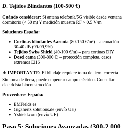
D. Tejidos Blindantes (100-500 €)
Cuándo considerar:
Si antena telefonía/5G visible desde ventana
dormitorio (< 50 m) Y medición muestra RF > 0,5 V/m
Soluciones España:
Cortinas blindantes Aaronia
(80-150 €/m²) – atenuación
30-40 dB (99-99,9%)
Tejidos Swiss Shield
(40-100 €/m) – para cortinas DIY
Dosel cama
(300-800 €) – protección completa, casos
extremos EHS
⚠️ IMPORTANTE:
El blindaje requiere toma de tierra correcta.
Sin toma de tierra, puede empeorar campo eléctrico. Consultar
electricista bioconstrucción.
Proveedores España:
EMFields.es
Gigahertz-solutions.de (envío UE)
Yshield.com (envío UE)
Paso 5: Soluciones Avanzadas (300-2.000