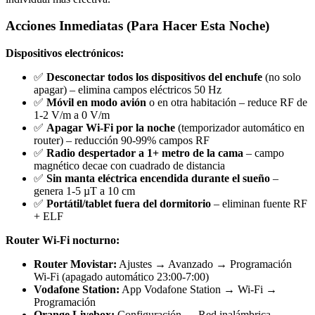
Acciones Inmediatas (Para Hacer Esta Noche)
Dispositivos electrónicos:
✅
Desconectar todos los dispositivos del enchufe
(no solo
apagar) – elimina campos eléctricos 50 Hz
✅
Móvil en modo avión
o en otra habitación – reduce RF de
1-2 V/m a 0 V/m
✅
Apagar Wi-Fi por la noche
(temporizador automático en
router) – reducción 90-99% campos RF
✅
Radio despertador a 1+ metro de la cama
– campo
magnético decae con cuadrado de distancia
✅
Sin manta eléctrica encendida durante el sueño
–
genera 1-5 µT a 10 cm
✅
Portátil/tablet fuera del dormitorio
– eliminan fuente RF
+ ELF
Router Wi-Fi nocturno:
Router Movistar:
Ajustes → Avanzado → Programación
Wi-Fi (apagado automático 23:00-7:00)
Vodafone Station:
App Vodafone Station → Wi-Fi →
Programación
Orange Livebox:
Configuración → Red inalámbrica →