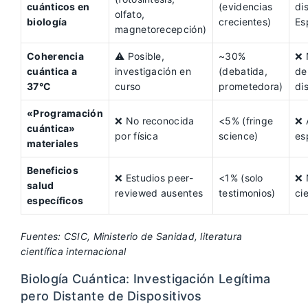
cuánticos en
(evidencias
di
olfato,
biología
crecientes)
Es
magnetorecepción)
Coherencia
⚠️ Posible,
~30%
❌ 
cuántica a
investigación en
(debatida,
de
37°C
curso
prometedora)
di
«Programación
❌ No reconocida
<5% (fringe
❌ 
cuántica»
por física
science)
es
materiales
Beneficios
❌ Estudios peer-
<1% (solo
❌ 
salud
reviewed ausentes
testimonios)
ci
específicos
Fuentes: CSIC, Ministerio de Sanidad, literatura
científica internacional
Biología Cuántica: Investigación Legítima
pero Distante de Dispositivos