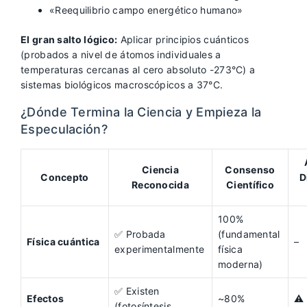
«Reequilibrio campo energético humano»
El gran salto lógico:
Aplicar principios cuánticos
(probados a nivel de átomos individuales a
temperaturas cercanas al cero absoluto -273°C) a
sistemas biológicos macroscópicos a 37°C.
¿Dónde Termina la Ciencia y Empieza la
Especulación?
Ciencia
Consenso
Concepto
D
Reconocida
Científico
100%
✅ Probada
(fundamental
Física cuántica
–
experimentalmente
física
moderna)
✅ Existen
Efectos
~80%
⚠️
(fotosíntesis,