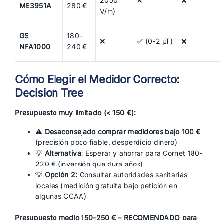
2000
❌
❌
ME3951A
280 €
V/m)
GS
180-
❌
✅ (0-2 µT)
❌
NFA1000
240 €
Cómo Elegir el Medidor Correcto:
Decision Tree
Presupuesto muy limitado (< 150 €):
⚠️
Desaconsejado comprar medidores bajo 100 €
(precisión poco fiable, desperdicio dinero)
💡
Alternativa:
Esperar y ahorrar para Cornet 180-
220 € (inversión que dura años)
💡
Opción 2:
Consultar autoridades sanitarias
locales (medición gratuita bajo petición en
algunas CCAA)
Presupuesto medio 150-250 € – RECOMENDADO para