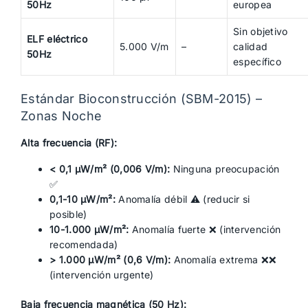
50Hz
europea
Sin objetivo
ELF eléctrico
5.000 V/m
–
calidad
50Hz
específico
Estándar Bioconstrucción (SBM-2015) –
Zonas Noche
Alta frecuencia (RF):
< 0,1 µW/m² (0,006 V/m):
Ninguna preocupación
✅
0,1-10 µW/m²:
Anomalía débil ⚠️ (reducir si
posible)
10-1.000 µW/m²:
Anomalía fuerte ❌ (intervención
recomendada)
> 1.000 µW/m² (0,6 V/m):
Anomalía extrema ❌❌
(intervención urgente)
Baja frecuencia magnética (50 Hz):