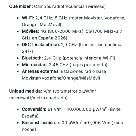
Qué miden:
Campos radiofrecuencia (wireless)
Wi-Fi:
2,4 GHz, 5 GHz (router Movistar, Vodafone,
Orange, MásMóvil)
Móviles:
4G (800-2600 MHz), 5G (700 MHz-3,7
GHz en España 2026)
DECT inalámbrico:
1,9 GHz (transmisión continua
24/7)
Bluetooth:
2,4 GHz (potencia inferior a Wi-Fi)
Microondas:
2,45 GHz (fugas por puerta)
Antenas externas:
Estaciones radio base
Movistar/Vodafone/Orange/MásMóvil
Unidad medida:
V/m (volt/metro) o µW/m²
(microwatt/metro cuadrado)
Conversión:
61 V/m = 10.000.000 µW/m² (límite
España)
Bioconstrucción:
< 0,1 µW/m² = 0,006 V/m (zona
noche)