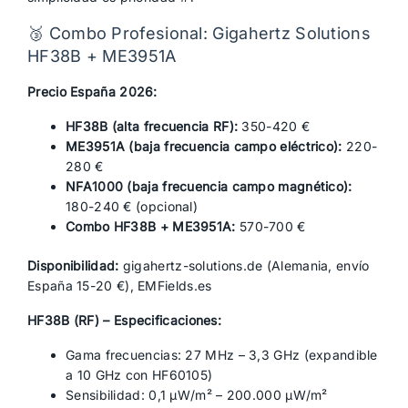
🥉 Combo Profesional: Gigahertz Solutions
HF38B + ME3951A
Precio España 2026:
HF38B (alta frecuencia RF):
350-420 €
ME3951A (baja frecuencia campo eléctrico):
220-
280 €
NFA1000 (baja frecuencia campo magnético):
180-240 € (opcional)
Combo HF38B + ME3951A:
570-700 €
Disponibilidad:
gigahertz-solutions.de (Alemania, envío
España 15-20 €), EMFields.es
HF38B (RF) – Especificaciones:
Gama frecuencias: 27 MHz – 3,3 GHz (expandible
a 10 GHz con HF60105)
Sensibilidad: 0,1 µW/m² – 200.000 µW/m²