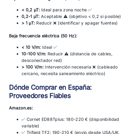
< 0,2 µT:
Ideal para zona noche ✅
0,2-1 µT:
Aceptable ⚠️ (objetivo < 0,2 si posible)
> 1 µT:
Reducir ❌ (identificar y apagar fuentes)
Baja frecuencia eléctrica (50 Hz):
< 10 V/m:
Ideal ✅
10-100 V/m:
Reducir ⚠️ (distancia de cables,
desconectador red)
> 100 V/m:
Intervención necesaria ❌ (cableado
cercano, necesita saneamiento eléctrico)
Dónde Comprar en España:
Proveedores Fiables
Amazon.es:
✅ Cornet ED88Tplus: 180-220 € (disponibilidad
variable)
✅ Trifield TF2: 190-210 € (envío desde USA/UK,