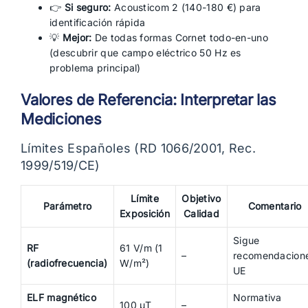
👉
Si seguro:
Acousticom 2 (140-180 €) para
identificación rápida
💡
Mejor:
De todas formas Cornet todo-en-uno
(descubrir que campo eléctrico 50 Hz es
problema principal)
Valores de Referencia: Interpretar las
Mediciones
Límites Españoles (RD 1066/2001, Rec.
1999/519/CE)
Límite
Objetivo
Parámetro
Comentario
Exposición
Calidad
Sigue
RF
61 V/m (1
–
recomendacion
(radiofrecuencia)
W/m²)
UE
ELF magnético
Normativa
100 µT
–