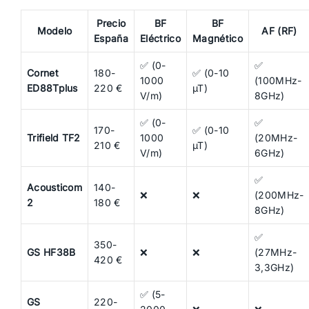
Precio
BF
BF
Modelo
AF (RF)
España
Eléctrico
Magnético
✅ (0-
✅
Cornet
180-
✅ (0-10
1000
(100MHz-
ED88Tplus
220 €
µT)
V/m)
8GHz)
✅ (0-
✅
170-
✅ (0-10
Trifield TF2
1000
(20MHz-
210 €
µT)
V/m)
6GHz)
✅
Acousticom
140-
❌
❌
(200MHz-
2
180 €
8GHz)
✅
350-
GS HF38B
❌
❌
(27MHz-
420 €
3,3GHz)
✅ (5-
GS
220-