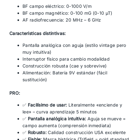
BF campo eléctrico: 0-1000 V/m
BF campo magnético: 0-100 mG (0-10 µT)
AF radiofrecuencia: 20 MHz – 6 GHz
Características distintivas:
Pantalla analógica con aguja (estilo vintage pero
muy intuitiva)
Interruptor físico para cambio modalidad
Construcción robusta (cae y sobrevive)
Alimentación: Batería 9V estándar (fácil
sustitución)
PRO:
✅
Facilísimo de usar:
Literalmente «enciende y
lee» – curva aprendizaje 5 minutos
✅
Pantalla analógica intuitiva:
Aguja se mueve =
campo aumenta (comprensión inmediata)
✅
Robusto:
Calidad construcción USA excelente
✅
Fiable:
Marca histórica (Trifield = gold standard