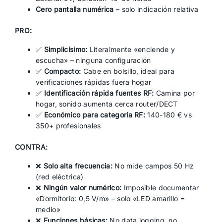
Cero pantalla numérica
– solo indicación relativa
PRO:
✅
Simplicísimo:
Literalmente «enciende y
escucha» – ninguna configuración
✅
Compacto:
Cabe en bolsillo, ideal para
verificaciones rápidas fuera hogar
✅
Identificación rápida fuentes RF:
Camina por
hogar, sonido aumenta cerca router/DECT
✅
Económico para categoría RF:
140-180 € vs
350+ profesionales
CONTRA:
❌
Solo alta frecuencia:
No mide campos 50 Hz
(red eléctrica)
❌
Ningún valor numérico:
Imposible documentar
«Dormitorio: 0,5 V/m» – solo «LED amarillo =
medio»
❌
Funciones básicas:
No data logging, no