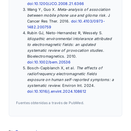
doi:10.1200/JCO.2008.21.6366
Wang Y, Guo X.
Meta-analysis of association
between mobile phone use and glioma risk.
J
Cancer Res Ther. 2016.
doi:10.4103/0973-
1482.200759
Rubin GJ, Nieto-Hernandez R, Wessely S.
Idiopathic environmental intolerance attributed
to electromagnetic fields: an updated
systematic review of provocation studies.
Bioelectromagnetics. 2010.
doi:10.1002/bem.20536
Bosch-Capblanch X, et al.
The effects of
radiofrequency electromagnetic fields
exposure on human self-reported symptoms: a
systematic review.
Environ Int. 2024.
doi:10.1016/j.envint.2024.108612
Fuentes obtenidas a través de PubMed.
Categorías