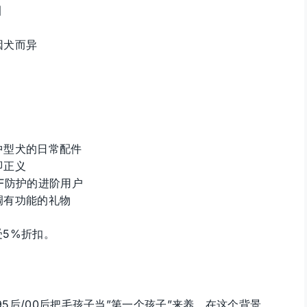
圈
因犬而异
中型犬的日常配件
即正义
F防护的进阶用户
调有功能的礼物
受5%折扣。
，95后/00后把毛孩子当”第一个孩子”来养。在这个背景