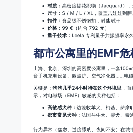
材质：
高密度提花织物（Jacquard
尺寸：
S / M / L / XL，覆盖吉娃娃到
扣件：
食品级不锈钢扣，耐盐耐汗
价格：
99 €（约合 792 元）
量子技术：
Leela 专利量子共振频率
都市公寓里的EMF
上海、北京、深圳的高密度公寓里，一套100㎡
台手机充电设备、微波炉、空气净化器……电
关键是：
狗狗几乎24小时待在这个环境里
，而
示，对电磁场（EMF）敏感的犬种包括：
高敏感犬种：
边境牧羊犬、柯基、萨摩
都市常见犬种：
法国斗牛犬、柴犬、泰
行为异常（焦虑、过度舔爪、夜间不安）在城市