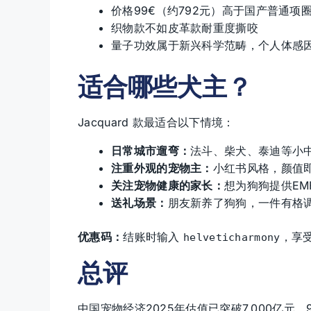
价格99€（约792元）高于国产普通项
织物款不如皮革款耐重度撕咬
量子功效属于新兴科学范畴，个人体感
适合哪些犬主？
Jacquard 款最适合以下情境：
日常城市遛弯：
法斗、柴犬、泰迪等小
注重外观的宠物主：
小红书风格，颜值
关注宠物健康的家长：
想为狗狗提供EM
送礼场景：
朋友新养了狗狗，一件有格
优惠码：
结账时输入
，享
helveticharmony
总评
中国宠物经济2025年估值已突破7,000亿元