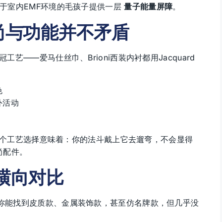
期处于室内EMF环境的毛孩子提供一层
量子能量屏障
。
：时尚与功能并不矛盾
工艺——爱马仕丝巾、Brioni西装内衬都用Jacquard
色
外活动
个工艺选择意味着：你的法斗戴上它去遛弯，不会显得
尚配件。
横向对比
圈，你能找到皮质款、金属装饰款，甚至仿名牌款，但几乎没