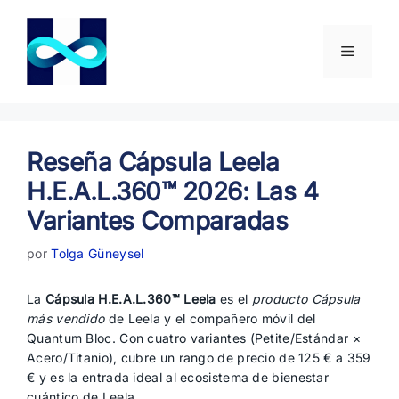
Saltar
al
contenido
Menú
Reseña Cápsula Leela
H.E.A.L.360™ 2026: Las 4
Variantes Comparadas
por
Tolga Güneysel
La
Cápsula H.E.A.L.360™ Leela
es el
producto Cápsula
más vendido
de Leela y el compañero móvil del
Quantum Bloc. Con cuatro variantes (Petite/Estándar ×
Acero/Titanio), cubre un rango de precio de 125 € a 359
€ y es la entrada ideal al ecosistema de bienestar
cuántico de Leela.