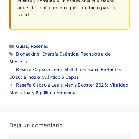
cuenta y consulta a un profesional cualificado
antes de confiar en cualquier producto para tu
salud.
Categorías
Guías
,
Reseñas
Etiquetas
Biohacking
,
Energía Cuántica
,
Tecnología de
Bienestar
Reseña Cápsula Leela Multidimensional Protection
2026: Blindaje Cuántico 5 Capas
Reseña Cápsula Leela Men’s Booster 2026: Vitalidad
Masculina y Equilibrio Hormonal
Deja un comentario
Comentario