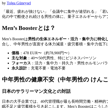
by
Tolga Güneysel
「最近、疲れが抜けない」「会議中に集中が途切れる」「若い
化の中で酷使され続ける男性の体に、量子エネルギーからア
Men’s Boosterとは？
Men’s Boosterは
男性の生体エネルギー・活力・集中力に特化したLee
合し、中年男性が直面する体力減退・疲労蓄積・集中力低下
価格
：478 EUR〜（約78,900円〜）
主な対象
：40〜50代男性、特にビジネスパーソン
フォーカス
：活力・集中力・持久力・男性ホルモンバラ
永久設計
：充電不要・電池不要
中年男性の健康不安（中年男性の けんこ
日本のサラリーマン文化との対話
日本の大手企業では、40代管理職が最も長時間労働・精神的
眠不足と疲労蓄積を引き起こします。Men’s Boosterはこうし