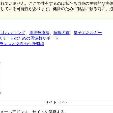
されていません。ここで共有するのは私たち自身の主観的な実
映している可能性があります。健康のために製品に頼る前に、
イオハッキング
、
周波数療法
、
睡眠の質
、
量子エネルギー
ンナー・アスリートのための周波数サポート
｜ホルモンバランスと女性の心身調和
サイト
メールアドレス、サイトを保存する。