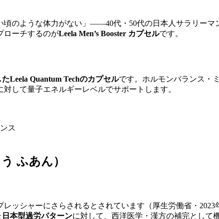
頃のような体力がない」——40代・50代の日本人サラリー
プローチするのが
Leela Men’s Booster カプセル
です。
la Quantum Techのカプセル
です。ホルモンバランス・
に対して量子エネルギーレベルでサポートします。
ンス
う ふあん）
プレッシャーにさらされるとされています（厚生労働省・202
た
日本型過労パターン
に対して、西洋医学・漢方の補完として