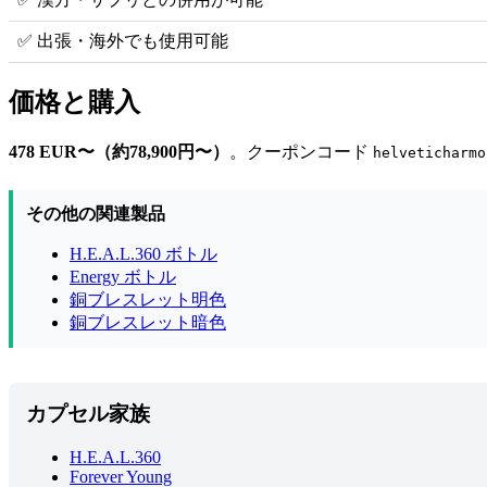
✅ 出張・海外でも使用可能
価格と購入
478 EUR〜（約78,900円〜）
。クーポンコード
helveticharmo
その他の関連製品
H.E.A.L.360 ボトル
Energy ボトル
銅ブレスレット明色
銅ブレスレット暗色
カプセル家族
H.E.A.L.360
Forever Young