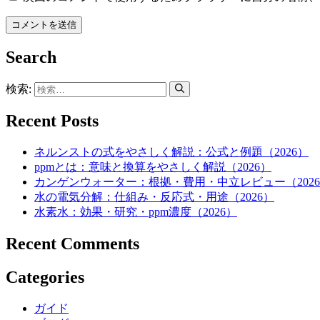
Search
検索:
Recent Posts
ネルンストの式をやさしく解説：公式と例題（2026）
ppmとは：意味と換算をやさしく解説（2026）
カンゲンウォーター：根拠・費用・中立レビュー（202
水の電気分解：仕組み・反応式・用途（2026）
水素水：効果・研究・ppm濃度（2026）
Recent Comments
Categories
ガイド