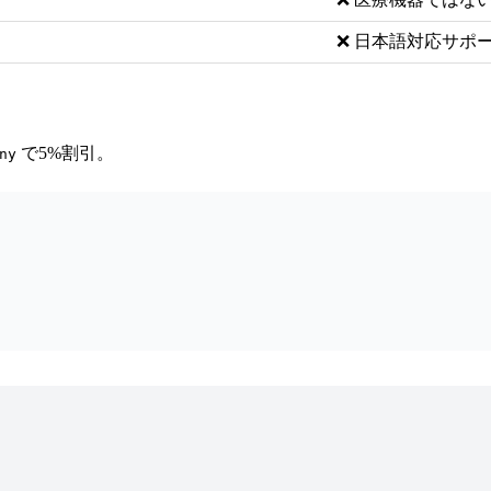
❌ 日本語対応サポ
で5%割引。
ny