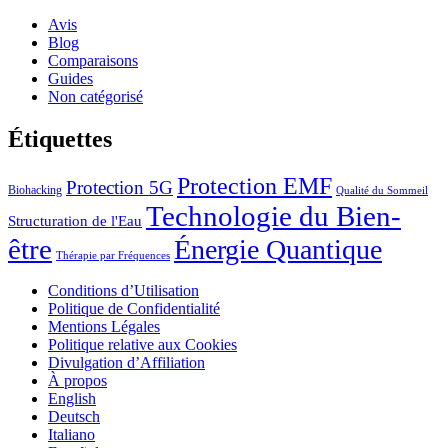
Avis
Blog
Comparaisons
Guides
Non catégorisé
Étiquettes
Protection EMF
Protection 5G
Biohacking
Qualité du Sommeil
Technologie du Bien-
Structuration de l'Eau
être
Énergie Quantique
Thérapie par Fréquences
Conditions d’Utilisation
Politique de Confidentialité
Mentions Légales
Politique relative aux Cookies
Divulgation d’Affiliation
À propos
English
Deutsch
Italiano