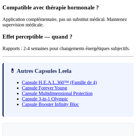
Compatible avec thérapie hormonale ?
Application complémentaire, pas un substitut médical. Maintenez
supervision médicale.
Effet perceptible — quand ?
Rapports : 2-4 semaines pour changements énergétiques subjectifs.
💊 Autres Capsules Leela
Capsule H.E.A.L.360™ (Famille de 4)
Capsule Forever Young
Capsule Multidimensional Protection
Capsule 3-in-1 Olympic
Capsule Booster Infinity Bloc