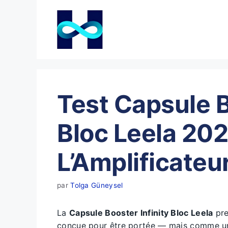
Aller
au
contenu
Test Capsule B
Bloc Leela 202
L’Amplificateu
par
Tolga Güneysel
La
Capsule Booster Infinity Bloc Leela
pre
conçue pour être portée — mais comme 