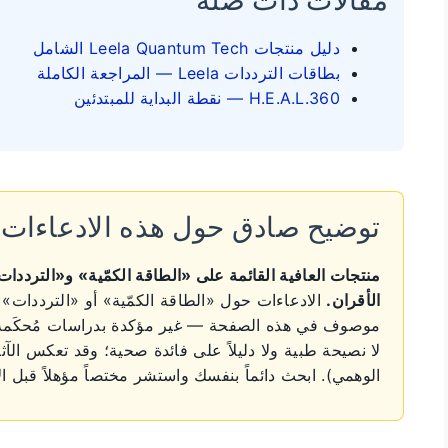
دليل منتجات Leela Quantum Tech الشامل
بطاقات الترددات Leela — المراجعة الكاملة
H.E.A.L.360 — نقطة البداية للمبتدئين
توضيح صادق حول هذه الادعاءات
منتجات العافية القائمة على «الطاقة الكمّية» و«التردد
الأقران.
الادعاءات حول «الطاقة الكمّية» أو «الترددات» 
موصوف في هذه الصفحة — غير مؤكدة بدراسات مُحكَمة. ما
لا نصيحة طبية ولا دليلاً على فائدة صحية؛ وقد تعكس الآثار الم
الوهمي). ابحث دائماً بنفسك واستشر مختصاً مؤهلاً قبل 