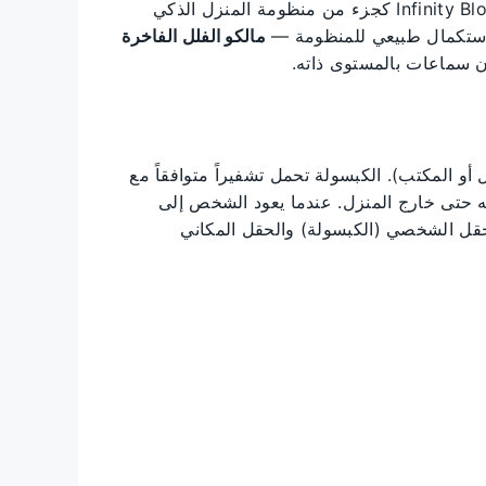
مالك فيلا فاخرة في الرياض أو دبي أو أبوظبي استثمر في Infinity Bloc كجزء من منظومة المنزل الذكي
مالكو الفلل الفاخرة
ن سماعات بالمستوى ذاته.
(المنزل أو المكتب). الكبسولة تحمل تشفيراً متوافقاً مع
 حتى خارج المنزل. عندما يعود الشخص إلى
تعزيز متبادل بين الحقل الشخصي (الكبسولة) والحقل المكاني