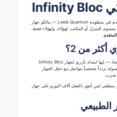
Infi
هناك فئة من المستخدمين وصلوا بالفعل إلى المستوى المتقدم في منظومة Leela Quantum — مالكو جهاز
مية على مستوى المنزل أو المكتب. لهؤلاء، ولهؤلاء فقط،
لمتقدم
.
Booster Infinity Bloc ليست كبسولة مستقلة بالمعنى المعتاد — إنها امتداد تآزري لجهاز Infinity Bloc.
ضيف هذه الكبسولة تردداً شخصياً يتواصل مع حقل الجهاز
ا ضرب.
) — وهو استثمار منطقي لمن أنفق بالفعل آلاف اليورو على جهاز
ر الطبيعي