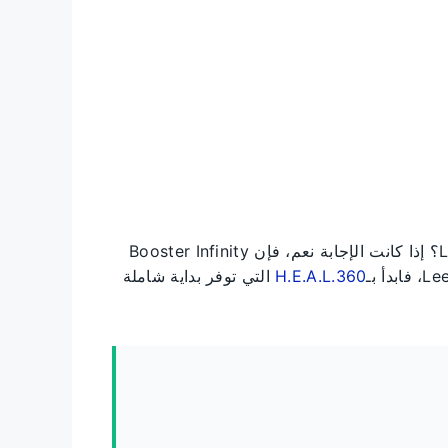
سؤال بسيط: هل تمتلك جهاز Leela Quantum Infinity Bloc؟ إذا كانت الإجابة نعم، فإن Booster Infinity
H.E.A.L.360
التي توفر بداية شاملة