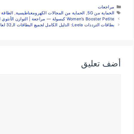
التصنيفات
مراجعات
الوسوم
الحماية من 5G
,
الحماية من المجالات الكهرومغناطيسية
,
الطاقة 
Women’s Booster Petite كبسولة — مراجعة | التوازن الأنثوي الخفيّ
بطاقات الترددات Leela: الدليل الكامل لجميع البطاقات الـ32 لعام 2026
أضف تعليق
تعليق