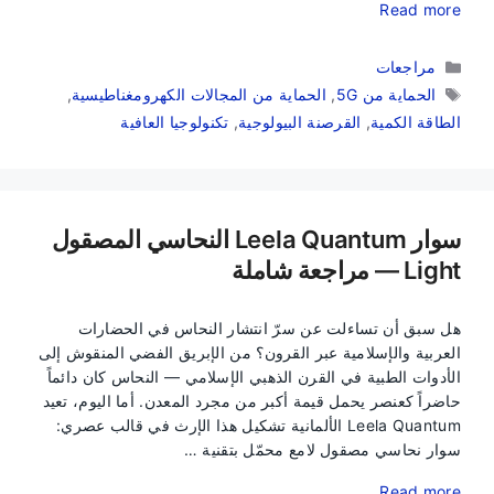
Read more
التصنيفات
مراجعات
الوسوم
الحماية من 5G
,
الحماية من المجالات الكهرومغناطيسية
,
الطاقة الكمية
,
القرصنة البيولوجية
,
تكنولوجيا العافية
سوار Leela Quantum النحاسي المصقول
Light — مراجعة شاملة
هل سبق أن تساءلت عن سرّ انتشار النحاس في الحضارات
العربية والإسلامية عبر القرون؟ من الإبريق الفضي المنقوش إلى
الأدوات الطبية في القرن الذهبي الإسلامي — النحاس كان دائماً
حاضراً كعنصر يحمل قيمة أكبر من مجرد المعدن. أما اليوم، تعيد
Leela Quantum الألمانية تشكيل هذا الإرث في قالب عصري:
سوار نحاسي مصقول لامع محمّل بتقنية …
Read more