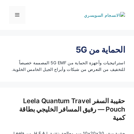
نتقل
لى
القائمة
لمحتوى
الحماية من 5G
استراتيجيات وأجهزة الحماية من 5G EMF المصممة خصيصاً
للتخفيف من التعرض من شبكات وأبراج الجيل الخامس الخلوية.
حقيبة السفر Leela Quantum Travel
Pouch — رفيق المسافر الخليجي بطاقة
كمية
حقيبة سفر 30×20×10 سم معالجة بتقنية H.E.A.L. من Leela