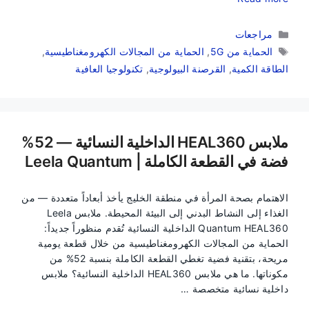
التصنيفات
مراجعات
الوسوم
الحماية من 5G
,
الحماية من المجالات الكهرومغناطيسية
,
الطاقة الكمية
,
القرصنة البيولوجية
,
تكنولوجيا العافية
ملابس HEAL360 الداخلية النسائية — 52%
فضة في القطعة الكاملة | Leela Quantum
الاهتمام بصحة المرأة في منطقة الخليج يأخذ أبعاداً متعددة — من
الغذاء إلى النشاط البدني إلى البيئة المحيطة. ملابس Leela
Quantum HEAL360 الداخلية النسائية تُقدم منظوراً جديداً:
الحماية من المجالات الكهرومغناطيسية من خلال قطعة يومية
مريحة، بتقنية فضية تغطي القطعة الكاملة بنسبة 52% من
مكوناتها. ما هي ملابس HEAL360 الداخلية النسائية؟ ملابس
داخلية نسائية متخصصة …