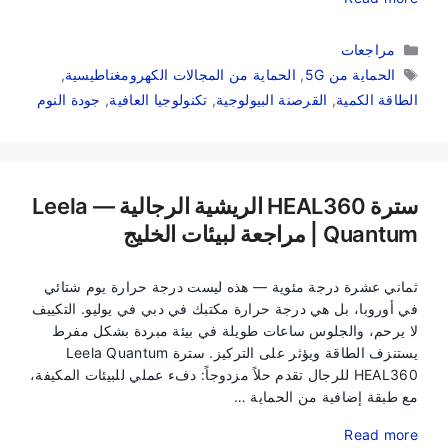
التصنيفات
مراجعات
الوسوم
الحماية من 5G
,
الحماية من المجالات الكهرومغناطيسية
,
الطاقة الكمية
,
القرصنة البيولوجية
,
تكنولوجيا العافية
,
جودة النوم
سترة HEAL360 الريشية الرجالية — Leela
Quantum | مراجعة لبيئات الخليج
ثماني عشرة درجة مئوية — هذه ليست درجة حرارة يوم شتائي
في أوروبا، بل هي درجة حرارة مكتبك في دبي في يوليو. التكييف
لا يرحم، والجلوس ساعات طويلة في بيئة مبردة بشكل مفرط
يستنزف الطاقة ويؤثر على التركيز. سترة Leela Quantum
HEAL360 للرجال تقدم حلاً مزدوجاً: دفء عملي للبيئات المكيفة،
مع طبقة إضافية من الحماية …
Read more