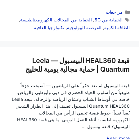
التصنيفات
مراجعات
الوسوم
الحماية من 5G
,
الحماية من المجالات الكهرومغناطيسية
,
الطاقة الكمية
,
القرصنة البيولوجية
,
تكنولوجيا العافية
قبعة HEAL360 البيسبول — Leela
Quantum | حماية مجالية يومية للخليج
قبعة البيسبول لم تعد حكراً على الرياضيين — أصبحت جزءاً
طبيعياً من أسلوب الحياة الحضري في دبي وأبوظبي والرياض،
خاصة في أوساط الشباب وعشاق الرياضة والرحالة. قبعة Leela
Quantum HEAL360 البيسبول تضيف إلى هذا الطراز الشعبي
بُعداً تقنياً: خيوط فضية تحمي الرأس من المجالات
الكهرومغناطيسية أثناء التنقل اليومي. ما هي قبعة HEAL360
البيسبول؟ قبعة بيسبول …
Read more