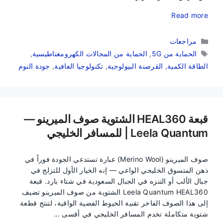
Read more
التصنيفات
مراجعات
الوسوم
الحماية من 5G
,
الحماية من المجالات الكهرومغناطيسية
,
الطاقة الكمية
,
القرصنة البيولوجية
,
تكنولوجيا العافية
,
جودة النوم
قبعة HEAL360 الشتوية صوف الميرينو —
Leela Quantum | للمسافر الخليجي
صوف الميرينو (Merino Wool) عبارة تستدعي الجودة فوراً في
ذهن المتسوق الخليجي الواعي — إنه الخيار الأول للتزلج في
جبال الألب أو التنزه في الجبال السعودية في شتاء بارد. قبعة
Leela Quantum HEAL360 الشتوية من صوف الميرينو تضيف
إلى هذا الصوف الفاخر تقنية الخيوط الفضية الواقية، لتنتج قطعة
شتوية متكاملة تخدم المسافر الخليجي في أقسى …