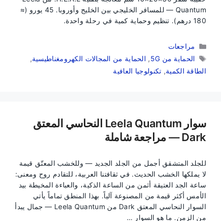
Quantum — للمسافر الخليجي بين الخليج وأوروبا. 45 يورو (≈
180 درهم). تنظيم وحماية كمية في رحلة واحدة.
التصنيفات
مراجعات
الوسوم
الحماية من 5G
,
الحماية من المجالات الكهرومغناطيسية
,
الطاقة الكمية
,
تكنولوجيا العافية
سوار Leela Quantum النحاسي المعتق
Dark — مراجعة شاملة
للجلد المتشقق أجمل من الجلد الجديد — وللخشب المعتّق قيمة
لا يملكها الخشب الحديث. في ثقافتنا العربية، للتقادم روح ومعنى:
ساعة الجد العتيقة أثمن من الساعة الذكية، والعباءة المخيطة بيد
الأمس أكثر قيمة من المصنوعة آلياً. بهذا المنطق تماماً يأتي
السوار النحاسي المعتق Dark من Leela Quantum — جمال يبدأ
من الزمن. ما هو السوار …