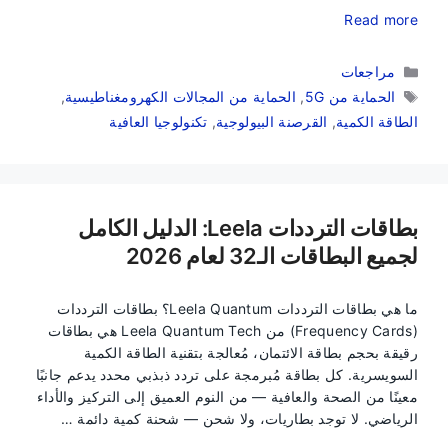
Read more
التصنيفات
مراجعات
الوسوم
الحماية من 5G
,
الحماية من المجالات الكهرومغناطيسية
,
الطاقة الكمية
,
القرصنة البيولوجية
,
تكنولوجيا العافية
بطاقات الترددات Leela: الدليل الكامل
لجميع البطاقات الـ32 لعام 2026
ما هي بطاقات الترددات Leela Quantum؟ بطاقات الترددات
(Frequency Cards) من Leela Quantum Tech هي بطاقات
رقيقة بحجم بطاقة الائتمان، مُعالجة بتقنية الطاقة الكمية
السويسرية. كل بطاقة مُبرمجة على تردد ذبذبي محدد يدعم جانبًا
معينًا من الصحة والعافية — من النوم العميق إلى التركيز والأداء
الرياضي. لا توجد بطاريات، ولا شحن — شحنة كمية دائمة …