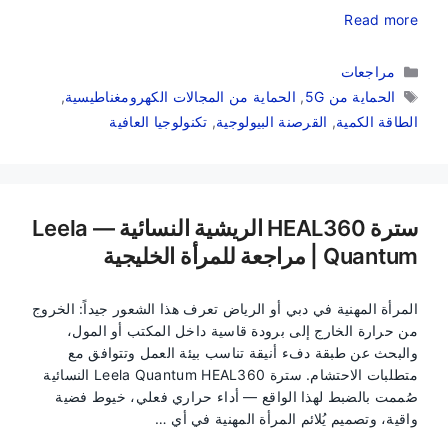
Read more
التصنيفات
مراجعات
الوسوم
الحماية من 5G
,
الحماية من المجالات الكهرومغناطيسية
,
الطاقة الكمية
,
القرصنة البيولوجية
,
تكنولوجيا العافية
سترة HEAL360 الريشية النسائية — Leela
Quantum | مراجعة للمرأة الخليجية
المرأة المهنية في دبي أو الرياض تعرف هذا الشعور جيداً: الخروج
من حرارة الخارج إلى برودة قاسية داخل المكتب أو المول،
والبحث عن طبقة دفء أنيقة تناسب بيئة العمل وتتوافق مع
متطلبات الاحتشام. سترة Leela Quantum HEAL360 النسائية
صُممت بالضبط لهذا الواقع — أداء حراري فعلي، خيوط فضية
واقية، وتصميم يُلائم المرأة المهنية في أي …