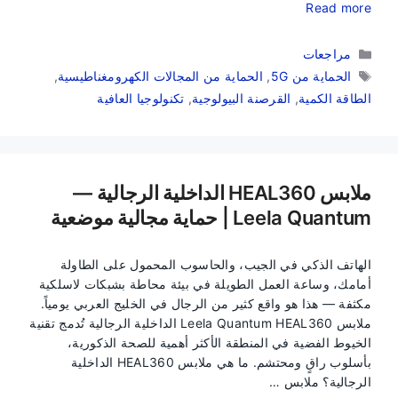
Read more
التصنيفات
مراجعات
الوسوم
الحماية من 5G
,
الحماية من المجالات الكهرومغناطيسية
,
الطاقة الكمية
,
القرصنة البيولوجية
,
تكنولوجيا العافية
ملابس HEAL360 الداخلية الرجالية —
Leela Quantum | حماية مجالية موضعية
الهاتف الذكي في الجيب، والحاسوب المحمول على الطاولة
أمامك، وساعة العمل الطويلة في بيئة محاطة بشبكات لاسلكية
مكثفة — هذا هو واقع كثير من الرجال في الخليج العربي يومياً.
ملابس Leela Quantum HEAL360 الداخلية الرجالية تُدمج تقنية
الخيوط الفضية في المنطقة الأكثر أهمية للصحة الذكورية،
بأسلوب راقٍ ومحتشم. ما هي ملابس HEAL360 الداخلية
الرجالية؟ ملابس …