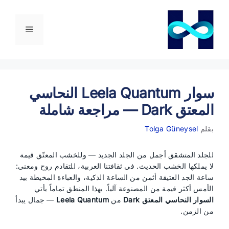
نتقل
لى
لمحتوى
القائمة
سوار Leela Quantum النحاسي
المعتق Dark — مراجعة شاملة
بقلم
Tolga Güneysel
للجلد المتشقق أجمل من الجلد الجديد — وللخشب المعتّق قيمة
لا يملكها الخشب الحديث. في ثقافتنا العربية، للتقادم روح ومعنى:
ساعة الجد العتيقة أثمن من الساعة الذكية، والعباءة المخيطة بيد
الأمس أكثر قيمة من المصنوعة آلياً. بهذا المنطق تماماً يأتي
السوار النحاسي المعتق Dark
من
Leela Quantum
— جمال يبدأ
من الزمن.