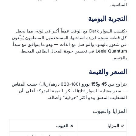
المناسبة.
التجربة اليومية
يكتسب السوار Dark مع الوقت عمقاً أكبر في لونه، مما يجعل
كل قطعة نسخة فريدة لصاحبها. المستخدمون المنتظمون يُبلّغون
عن شعور بالهدوء والتواصل مع الذات — وهو ما يتوافق مع مبدأ
Leela Quantum في تحسين جودة المجال الطاقي المحيط
بالجسم.
السعر والقيمة
يتراوح بين
45 و155 يورو
(180-620 درهم/ريال) حسب المقاس
— سعر مشابه للسوار Light، لكن القيمة المدركة أعلى لأن
التشطيب المعتق يبدو أكثر “حرفية” وأصالة.
المزايا والعيوب
✓ المزايا
✗ العيوب