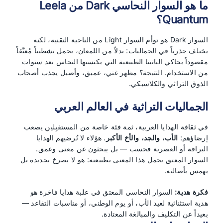
ما هو السوار النحاسي Dark من Leela
Quantum؟
السوار Dark هو توأم السوار Light من الناحية التقنية، لكنه
يختلف جذرياً في الجماليات: بدلاً من اللمعان، يحمل تشطيباً مُعتَّقاً
مقصوداً يحاكي الباتينا الطبيعية التي يكتسبها النحاس بعد سنوات
من الاستخدام. النتيجة؟ مظهر غني، عميق، وأصيل يجذب أصحاب
الذوق التراثي والكلاسيكي.
الجماليات التراثية في العالم العربي
في ثقافة الهدايا العربية، ثمة فئة خاصة من المستقبِلين يصعب
إرضاؤهم:
الأب، والجد، والأخ الأكبر
. هؤلاء لا تُرضيهم الهدايا
البراقة أو العصرية فحسب — بل يبحثون عن معنى وعمق.
السوار المعتق يحمل هذا المعنى بطبيعته: هو لا يصرخ بجديده بل
يهمس بأصالته.
فكرة هدية:
السوار النحاسي المعتق في علبة هدايا فاخرة هو
هدية استثنائية لعيد الأب، أو يوم الوطني، أو مناسبات التقاعد —
بعيداً عن التكليف والمبالغة المعتادة.