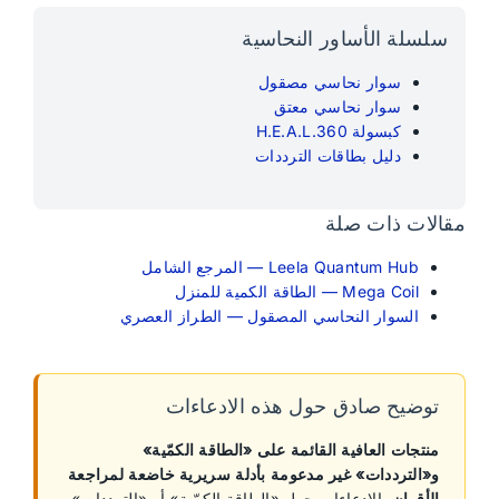
سلسلة الأساور النحاسية
سوار نحاسي مصقول
سوار نحاسي معتق
كبسولة H.E.A.L.360
دليل بطاقات الترددات
مقالات ذات صلة
Leela Quantum Hub — المرجع الشامل
Mega Coil — الطاقة الكمية للمنزل
السوار النحاسي المصقول — الطراز العصري
توضيح صادق حول هذه الادعاءات
منتجات العافية القائمة على «الطاقة الكمّية»
و«الترددات» غير مدعومة بأدلة سريرية خاضعة لمراجعة
الأقران.
الادعاءات حول «الطاقة الكمّية» أو «الترددات»