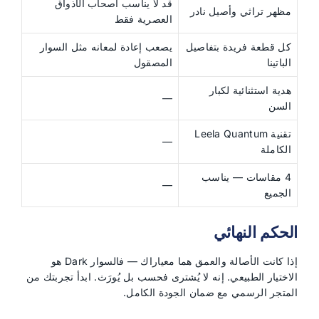
قد لا يناسب أصحاب الأذواق
مظهر تراثي وأصيل نادر
العصرية فقط
كل قطعة فريدة بتفاصيل
يصعب إعادة لمعانه مثل السوار
الباتينا
المصقول
هدية استثنائية لكبار
—
السن
تقنية Leela Quantum
—
الكاملة
4 مقاسات — يناسب
—
الجميع
الحكم النهائي
إذا كانت الأصالة والعمق هما معياراك — فالسوار Dark هو
الاختيار الطبيعي. إنه لا يُشترى فحسب بل يُورَث. ابدأ تجربتك من
المتجر الرسمي مع ضمان الجودة الكامل.