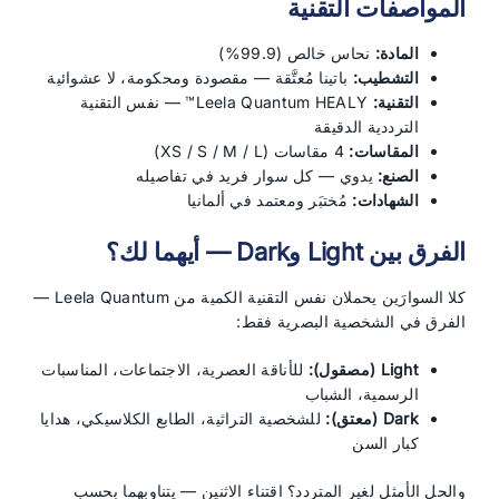
المواصفات التقنية
المادة:
نحاس خالص (99.9%)
التشطيب:
باتينا مُعتَّقة — مقصودة ومحكومة، لا عشوائية
التقنية:
Leela Quantum HEALY™ — نفس التقنية
الترددية الدقيقة
المقاسات:
4 مقاسات (XS / S / M / L)
الصنع:
يدوي — كل سوار فريد في تفاصيله
الشهادات:
مُختبَر ومعتمد في ألمانيا
الفرق بين Light وDark — أيهما لك؟
كلا السوارَين يحملان نفس التقنية الكمية من Leela Quantum —
الفرق في الشخصية البصرية فقط:
Light (مصقول):
للأناقة العصرية، الاجتماعات، المناسبات
الرسمية، الشباب
Dark (معتق):
للشخصية التراثية، الطابع الكلاسيكي، هدايا
كبار السن
والحل الأمثل لغير المتردد؟ اقتناء الاثنين — يتناوبهما بحسب