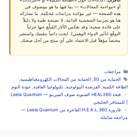
أو «مواءمة المجالات» — بما فيها ما هو موصوف في
هذه الصفحة — غير مؤكدة بدراسات مُحكَمة. ما نشاركه
هنا هو تجربتنا الشخصية الذاتية، لا نصيحة طبية ولا دليلاً
على فائدة صحية؛ وقد تعكس الآثار المُبلَّغ عنها جزئياً
التوقّع (تأثير الدواء الوهمي). ابحث دائماً بنفسك واستشر
مختصاً مؤهلاً قبل الاعتماد على أي منتج من أجل صحتك.
التصنيفات
مراجعات
الوسوم
الحماية من 5G
,
الحماية من المجالات الكهرومغناطيسية
,
الطاقة الكمية
,
القرصنة البيولوجية
,
تكنولوجيا العافية
,
جودة النوم
قبعة HEAL360 الشتوية صوف الميرينو — Leela Quantum
| للمسافر الخليجي
قارورة H.E.A.L.360 الفاخرة من Leela Quantum —
مراجعة شاملة