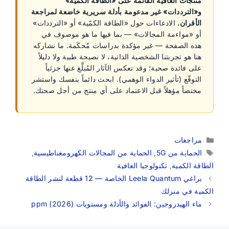
منتجات العافية القائمة على «الطاقة الكمّية»
و«الترددات» غير مدعومة بأدلة سريرية خاضعة لمراجعة
الأقران.
الادعاءات حول «الطاقة الكمّية» أو «الترددات»
أو «مواءمة المجالات» — بما فيها ما هو موصوف في
هذه الصفحة — غير مؤكدة بدراسات مُحكَمة. ما نشاركه
هنا هو تجربتنا الشخصية الذاتية، لا نصيحة طبية ولا دليلاً
على فائدة صحية؛ وقد تعكس الآثار المُبلَّغ عنها جزئياً
التوقّع (تأثير الدواء الوهمي). ابحث دائماً بنفسك واستشر
مختصاً مؤهلاً قبل الاعتماد على أي منتج من أجل صحتك.
التصنيفات
مراجعات
الوسوم
الحماية من 5G
,
الحماية من المجالات الكهرومغناطيسية
,
الطاقة الكمية
,
تكنولوجيا العافية
براغي Leela Quantum الخاصة — 12 قطعة لنشر الطاقة
الكمية في منزلك
ماء الهيدروجين: الفوائد والأدلة ومستويات ppm (2026)