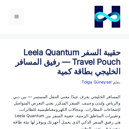
نتقل
لى
لمحتوى
القائمة
حقيبة السفر Leela Quantum
Travel Pouch — رفيق المسافر
الخليجي بطاقة كمية
بقلم
Tolga Güneysel
المسافر الخليجي يعرف جيدًا معنى التنقل المستمر — بين دبي
والرياض ولندن وجنيف. السفر المتكرر يعني التعرض المتواصل
لإشعاعات المطارات، ومجالات الكهرومغناطيسية للطائرات،
وتغييرات المناطق الزمنية. حقيبة السفر من Leela Quantum
هي رفيق السفر الذكي الذي يحمل أجهزتك ويوفر لها بيئة طاقة
محمية في نفس الوقت.