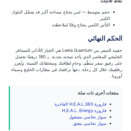
نقاط للانتباه:
حجم متوسط — لمن يحتاج مساحة أكبر قد يفضّل البلوك
الكبير
التأثير الكمي يحتاج وقتًا لملاحظته
الحكم النهائي
حقيبة السفر من Leela Quantum هي الخيار الأذكى للمسافر
الخليجي المعاصر الذي يأخذ صحته بجدية. بـ 180 درهمًا تحصل
على رفيق سفر منظّم، وحامٍ لطاقتك ومتعلقاتك الثمينة، ويُعزز
رفاهيتك خلال كل رحلة. دعها ترافقك في مطارات الخليج وسماء
أوروبا.
منتجات أخرى ذات صلة
قارورة H.E.A.L.360 الفاخرة
قارورة H.E.A.L. Energy
سوار نحاسي مصقول
سوار نحاسي معتق