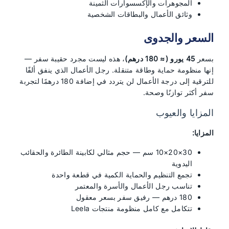
المجوهرات والإكسسوارات الثمينة
وثائق الأعمال والبطاقات الشخصية
السعر والجدوى
بسعر
45 يورو (≈ 180 درهم)
، هذه ليست مجرد حقيبة سفر —
إنها منظومة حماية وطاقة متنقلة. رجل الأعمال الذي ينفق ألفًا
للترقية إلى درجة الأعمال لن يتردد في إضافة 180 درهمًا لتجربة
سفر أكثر توازنًا وصحة.
المزايا والعيوب
المزايا:
30×20×10 سم — حجم مثالي لكابينة الطائرة والحقائب
اليدوية
تجمع التنظيم والحماية الكمية في قطعة واحدة
تناسب رجل الأعمال والأسرة والمعتمر
180 درهم — رفيق سفر بسعر معقول
تتكامل مع كامل منظومة منتجات Leela