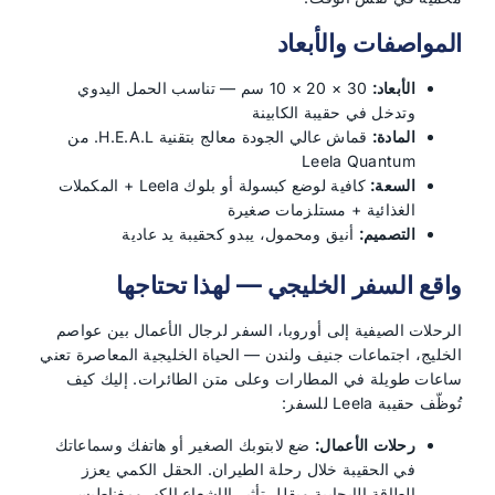
المواصفات والأبعاد
الأبعاد:
30 × 20 × 10 سم — تناسب الحمل اليدوي
وتدخل في حقيبة الكابينة
المادة:
قماش عالي الجودة معالج بتقنية H.E.A.L. من
Leela Quantum
السعة:
كافية لوضع كبسولة أو بلوك Leela + المكملات
الغذائية + مستلزمات صغيرة
التصميم:
أنيق ومحمول، يبدو كحقيبة يد عادية
واقع السفر الخليجي — لهذا تحتاجها
الرحلات الصيفية إلى أوروبا، السفر لرجال الأعمال بين عواصم
الخليج، اجتماعات جنيف ولندن — الحياة الخليجية المعاصرة تعني
ساعات طويلة في المطارات وعلى متن الطائرات. إليك كيف
تُوظّف حقيبة Leela للسفر:
رحلات الأعمال:
ضع لابتوبك الصغير أو هاتفك وسماعاتك
في الحقيبة خلال رحلة الطيران. الحقل الكمي يعزز
الطاقة الإيجابية ويقلل تأثير الإشعاع الكهرومغناطيسي