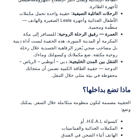
لأجهزة الطائرة.
الرحلات العائلية الصيفية:
حقيبة واحدة تحمل مكملات
الأطفال الغذائية وأجهزة Leela الصغيرة والهاتف —
منظّمة ومحمية.
العمرة — رفيق الرحلة الروحية:
للمسافر إلى مكة
المكرمة أو المدينة المنورة، هذه الحقيبة ليست أداة دينية
بل مصاحب صحي يُعزز الرفاهية الجسدية خلال رحلة
روحية مكثفة. ضع مكملاتك وكبسولتك وماءك.
التنقل بين المدن الخليجية:
دبي – أبوظبي – الرياض –
الدوحة — حقيبة الطاقة الكمية تضمن أن منتجاتك
محفوظة في بيئة مثلى خلال التنقل.
ماذا تضع بداخلها؟
الحقيبة مصممة لتكون منظومة متكاملة خلال السفر. يمكنك
وضع:
كبسولة H.E.A.L. أو
المكملات الغذائية والفيتامينات
الهاتف أثناء الشحن في الفندق