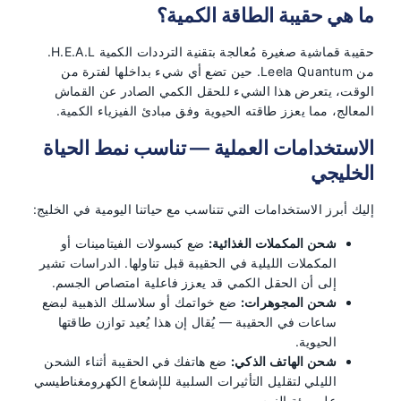
ما هي حقيبة الطاقة الكمية؟
حقيبة قماشية صغيرة مُعالجة بتقنية الترددات الكمية H.E.A.L.
من Leela Quantum. حين تضع أي شيء بداخلها لفترة من
الوقت، يتعرض هذا الشيء للحقل الكمي الصادر عن القماش
المعالج، مما يعزز طاقته الحيوية وفق مبادئ الفيزياء الكمية.
الاستخدامات العملية — تناسب نمط الحياة
الخليجي
إليك أبرز الاستخدامات التي تتناسب مع حياتنا اليومية في الخليج:
شحن المكملات الغذائية:
ضع كبسولات الفيتامينات أو
المكملات الليلية في الحقيبة قبل تناولها. الدراسات تشير
إلى أن الحقل الكمي قد يعزز فاعلية امتصاص الجسم.
شحن المجوهرات:
ضع خواتمك أو سلاسلك الذهبية لبضع
ساعات في الحقيبة — يُقال إن هذا يُعيد توازن طاقتها
الحيوية.
شحن الهاتف الذكي:
ضع هاتفك في الحقيبة أثناء الشحن
الليلي لتقليل التأثيرات السلبية للإشعاع الكهرومغناطيسي
على بيئة النوم.