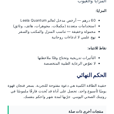
المزايا والعيوب
المزايا:
60 درهم — أرخص مدخل لعالم Leela Quantum
استخدامات متعددة (مكملات، مجوهرات، هاتف، وثائق)
محمولة وخفيفة — تناسب المنزل والمكتب والسفر
نهج علمي لا ادعاءات روحانية
نقاط للانتباه:
التأثيرات تدريجية وتحتاج وقتًا ملاحظتها
لا تعوّض الرعاية الطبية المتخصصة
الحكم النهائي
حقيبة الطاقة الكمية هي دعوة مفتوحة للتجربة. بسعر فنجان قهوة
يوميًا لأسبوع واحد، تحصل على أداة قد تُحدث فارقًا ملموسًا في
روتينك الصحي اليومي. جرّبها لمدة شهر واحكم بنفسك.
منتجات أخرى ذات صلة