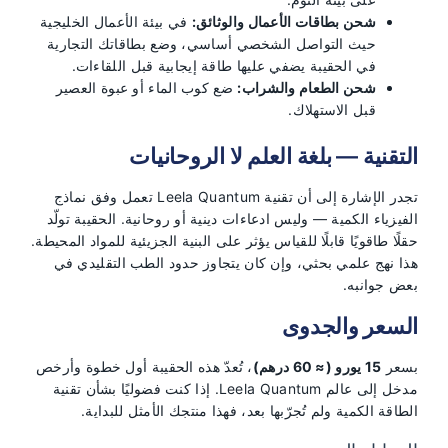
شحن بطاقات الأعمال والوثائق:
في بيئة الأعمال الخليجية
حيث التواصل الشخصي أساسي، وضع بطاقاتك التجارية
في الحقيبة يضفي عليها طاقة إيجابية قبل اللقاءات.
شحن الطعام والشراب:
ضع كوب الماء أو عبوة العصير
قبل الاستهلاك.
التقنية — بلغة العلم لا الروحانيات
تجدر الإشارة إلى أن تقنية Leela Quantum تعمل وفق نماذج
الفيزياء الكمية — وليس ادعاءات دينية أو روحانية. الحقيبة تولّد
حقلًا طاقويًا قابلًا للقياس يؤثر على البنية الجزيئية للمواد المحيطة.
هذا نهج علمي بحثي، وإن كان يتجاوز حدود الطب التقليدي في
بعض جوانبه.
السعر والجدوى
بسعر
15 يورو (≈ 60 درهم)
، تُعدّ هذه الحقيبة أول خطوة وأرخص
مدخل إلى عالم Leela Quantum. إذا كنت فضوليًا بشأن تقنية
الطاقة الكمية ولم تُجرّبها بعد، فهذا منتجك الأمثل للبداية.