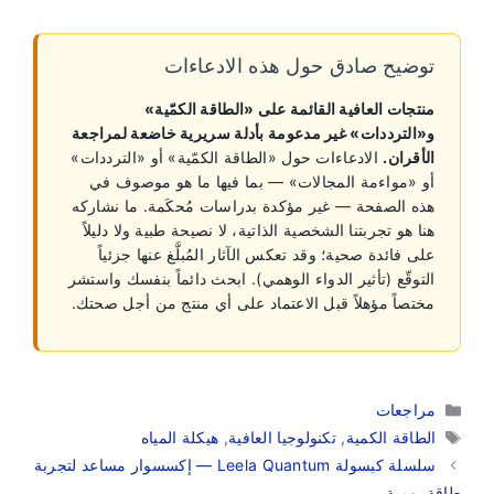
توضيح صادق حول هذه الادعاءات
منتجات العافية القائمة على «الطاقة الكمّية»
و«الترددات» غير مدعومة بأدلة سريرية خاضعة لمراجعة
الأقران.
الادعاءات حول «الطاقة الكمّية» أو «الترددات»
أو «مواءمة المجالات» — بما فيها ما هو موصوف في
هذه الصفحة — غير مؤكدة بدراسات مُحكَمة. ما نشاركه
هنا هو تجربتنا الشخصية الذاتية، لا نصيحة طبية ولا دليلاً
على فائدة صحية؛ وقد تعكس الآثار المُبلَّغ عنها جزئياً
التوقّع (تأثير الدواء الوهمي). ابحث دائماً بنفسك واستشر
مختصاً مؤهلاً قبل الاعتماد على أي منتج من أجل صحتك.
التصنيفات
مراجعات
الوسوم
الطاقة الكمية
,
تكنولوجيا العافية
,
هيكلة المياه
سلسلة كبسولة Leela Quantum — إكسسوار مساعد لتجربة
طاقة يومية