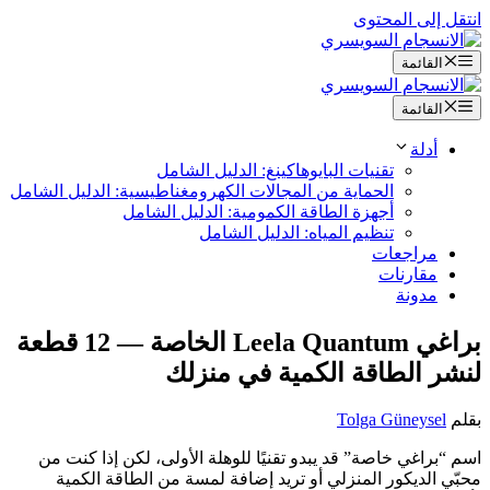
انتقل إلى المحتوى
القائمة
القائمة
أدلة
تقنيات البايوهاكينغ: الدليل الشامل
الحماية من المجالات الكهرومغناطيسية: الدليل الشامل
أجهزة الطاقة الكمومية: الدليل الشامل
تنظيم المياه: الدليل الشامل
مراجعات
مقارنات
مدونة
براغي Leela Quantum الخاصة — 12 قطعة
لنشر الطاقة الكمية في منزلك
بقلم
Tolga Güneysel
اسم “براغي خاصة” قد يبدو تقنيًا للوهلة الأولى، لكن إذا كنت من
محبّي الديكور المنزلي أو تريد إضافة لمسة من الطاقة الكمية