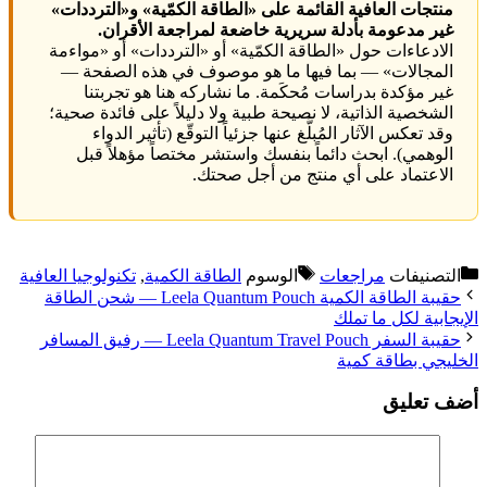
منتجات العافية القائمة على «الطاقة الكمّية» و«الترددات»
غير مدعومة بأدلة سريرية خاضعة لمراجعة الأقران.
الادعاءات حول «الطاقة الكمّية» أو «الترددات» أو «مواءمة
المجالات» — بما فيها ما هو موصوف في هذه الصفحة —
غير مؤكدة بدراسات مُحكَمة. ما نشاركه هنا هو تجربتنا
الشخصية الذاتية، لا نصيحة طبية ولا دليلاً على فائدة صحية؛
وقد تعكس الآثار المُبلَّغ عنها جزئياً التوقّع (تأثير الدواء
الوهمي). ابحث دائماً بنفسك واستشر مختصاً مؤهلاً قبل
الاعتماد على أي منتج من أجل صحتك.
التصنيفات
مراجعات
الوسوم
الطاقة الكمية
,
تكنولوجيا العافية
حقيبة الطاقة الكمية Leela Quantum Pouch — شحن الطاقة
الإيجابية لكل ما تملك
حقيبة السفر Leela Quantum Travel Pouch — رفيق المسافر
الخليجي بطاقة كمية
أضف تعليق