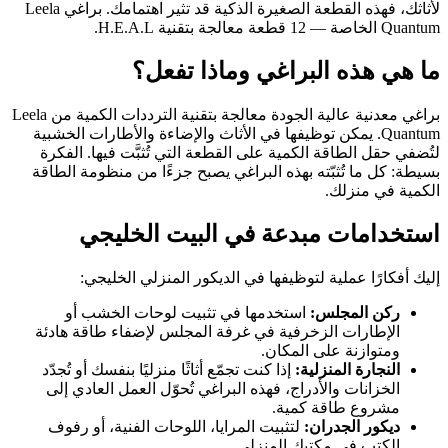
لأثاثك، فهذه القطعة الصغيرة الذكية قد تثير اهتمامك. براغي Leela
Quantum الخاصة — 12 قطعة معالجة بتقنية H.E.A.L.
ما هي هذه البراغي وماذا تفعل؟
براغي معدنية عالية الجودة معالجة بتقنية الترددات الكمية من Leela
Quantum. يمكن توظيفها في الأثاث والإضاءة والأطارات الخشبية
لتُضفي حقل الطاقة الكمية على القطعة التي تُثبَّت فيها. الفكرة
بسيطة: كل ما تُثبّته بهذه البراغي يصبح جزءًا من منظومة الطاقة
الكمية في منزلك.
استخدامات مبدعة في البيت الخليجي
إليك أفكارًا عملية لتوظيفها في الديكور المنزلي الخليجي:
ركن المجلس:
استخدمها في تثبيت لوحات الخشب أو
الإطارات الزخرفية في غرفة المجلس لإضفاء طاقة هادئة
ومتوازنة على المكان.
النجارة المنزلية:
إذا كنت تجمّع أثاثًا منزليًا بنفسك أو تُجدّد
الخزانات والأدراج، فهذه البراغي تُحوّل العمل العادي إلى
مشروع طاقة كمية.
ديكور الجدران:
لتثبيت المرايا، اللوحات الفنية، أو رفوف
الكتب في مكتبك المنزلي.