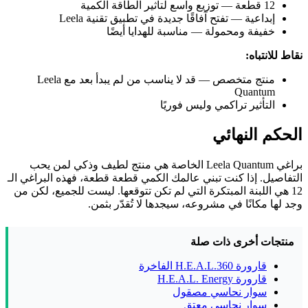
12 قطعة — توزيع واسع لتأثير الطاقة الكمية
إبداعية — تفتح آفاقًا جديدة في تطبيق تقنية Leela
خفيفة ومحمولة — مناسبة للهدايا أيضًا
نقاط للانتباه:
منتج متخصص — قد لا يناسب من لم يبدأ بعد مع Leela
Quantum
التأثير تراكمي وليس فوريًا
الحكم النهائي
براغي Leela Quantum الخاصة هي منتج لطيف وذكي لمن يحب
التفاصيل. إذا كنت تبني عالمك الكمي قطعة قطعة، فهذه البراغي الـ
12 هي اللبنة المبتكرة التي لم تكن تتوقعها. ليست للجميع، لكن من
وجد لها مكانًا في مشروعه، سيجدها لا تُقدّر بثمن.
منتجات أخرى ذات صلة
قارورة H.E.A.L.360 الفاخرة
قارورة H.E.A.L. Energy
سوار نحاسي مصقول
سوار نحاسي معتق