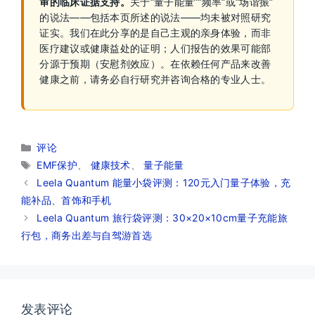
审的临床证据支持。
关于“量子能量”“频率”或“场谐振”
的说法——包括本页所述的说法——均未被对照研究
证实。我们在此分享的是自己主观的亲身体验，而非
医疗建议或健康益处的证明；人们报告的效果可能部
分源于预期（安慰剂效应）。在依赖任何产品来改善
健康之前，请务必自行研究并咨询合格的专业人士。
分
评论
类
标
EMF保护
、
健康技术
、
量子能量
签
Leela Quantum 能量小袋评测：120元入门量子体验，充
能补品、首饰和手机
Leela Quantum 旅行袋评测：30×20×10cm量子充能旅
行包，商务出差与自驾游首选
发表评论