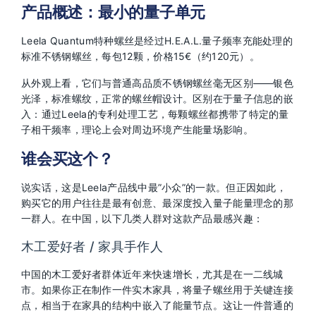
产品概述：最小的量子单元
Leela Quantum特种螺丝是经过H.E.A.L.量子频率充能处理的
标准不锈钢螺丝，每包12颗，价格15€（约120元）。
从外观上看，它们与普通高品质不锈钢螺丝毫无区别——银色
光泽，标准螺纹，正常的螺丝帽设计。区别在于量子信息的嵌
入：通过Leela的专利处理工艺，每颗螺丝都携带了特定的量
子相干频率，理论上会对周边环境产生能量场影响。
谁会买这个？
说实话，这是Leela产品线中最”小众”的一款。但正因如此，
购买它的用户往往是最有创意、最深度投入量子能量理念的那
一群人。在中国，以下几类人群对这款产品最感兴趣：
木工爱好者 / 家具手作人
中国的木工爱好者群体近年来快速增长，尤其是在一二线城
市。如果你正在制作一件实木家具，将量子螺丝用于关键连接
点，相当于在家具的结构中嵌入了能量节点。这让一件普通的