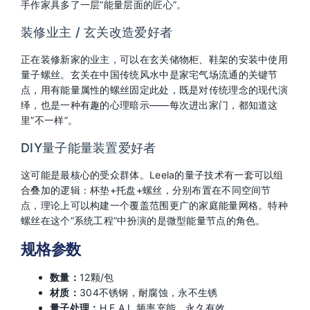
手作家具多了一层”能量层面的匠心”。
装修业主 / 玄关改造爱好者
正在装修新家的业主，可以在玄关储物柜、鞋架的安装中使用
量子螺丝。玄关在中国传统风水中是家宅气场流通的关键节
点，用有能量属性的螺丝固定此处，既是对传统理念的现代演
绎，也是一种有趣的心理暗示——每次进出家门，都知道这
里”不一样”。
DIY量子能量装置爱好者
这可能是最核心的受众群体。Leela的量子技术有一套可以组
合叠加的逻辑：杯垫+托盘+螺丝，分别布置在不同空间节
点，理论上可以构建一个覆盖范围更广的家庭能量网格。特种
螺丝在这个”系统工程”中扮演的是微型能量节点的角色。
规格参数
数量：
12颗/包
材质：
304不锈钢，耐腐蚀，永不生锈
量子处理：
H.E.A.L.频率充能，永久有效